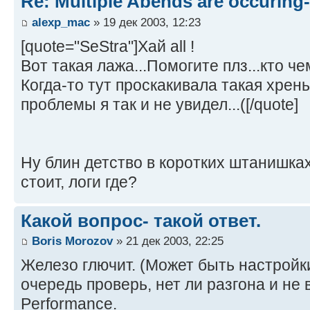
Re: Multiple Abends are occuring
alexp_mac
» 19 дек 2003, 12:23
[quote="SeStra"]Хай all !
Вот такая лажа...Помогите плз...кто ч
Когда-то тут проскакивала такая хрен
проблемы я так и не увидел...([/quote]
Ну блин детство в коротких штанишках
стоит, логи где?
Какой вопрос- такой ответ.
Boris Morozov
» 21 дек 2003, 22:25
Железо глючит. (Может быть настройк
очередь проверь, нет ли разгона и не
Performance.