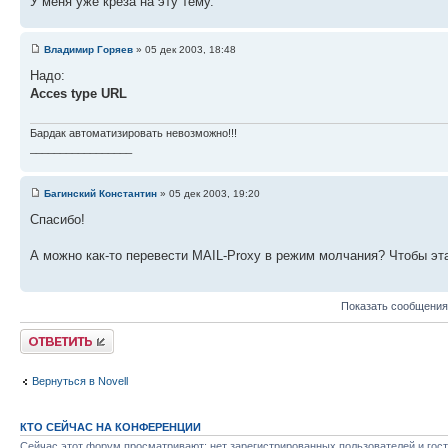
У меня уже креза на эту тему.
Владимир Горяев
» 05 дек 2003, 18:48
Надо:
Acces type URL
Бардак автоматизировать невозможно!!!
_________________
Багинский Константин
» 05 дек 2003, 19:20
Спасибо!
А можно как-то перевести MAIL-Proxy в режим молчания? Чтобы эта 
Показать сообщения
Ответить
Вернуться в Novell
КТО СЕЙЧАС НА КОНФЕРЕНЦИИ
Сейчас этот форум просматривают: нет зарегистрированных пользователей и гост