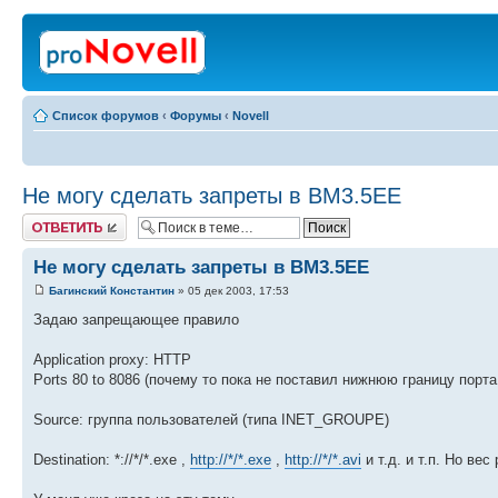
Список форумов
‹
Форумы
‹
Novell
Не могу сделать запреты в BM3.5EE
Ответить
Не могу сделать запреты в BM3.5EE
Багинский Константин
» 05 дек 2003, 17:53
Задаю запрещающее правило
Application proxy: HTTP
Ports 80 to 8086 (почему то пока не поставил нижнюю границу порта
Source: группа пользователей (типа INET_GROUPE)
Destination: *://*/*.exe ,
http://*/*.exe
,
http://*/*.avi
и т.д. и т.п. Но вес