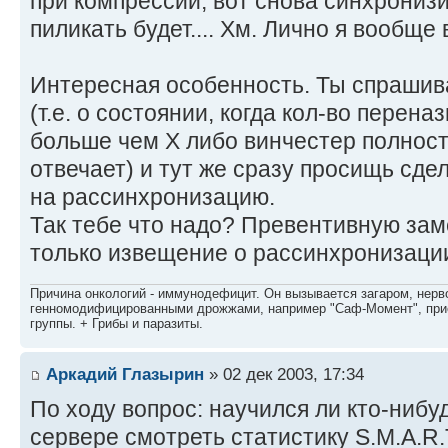
при компрессии, вот снова синхрониз
пиликать будет.... Хм. Лично я вообще
Интересная особенность. Ты спрашив
(т.е. о состоянии, когда кол-во перен
больше чем X либо винчестер полност
отвечает) и тут же сразу просищь сде
на рассинхронизацию.
Так тебе что надо? Превентивную зам
только извещение о рассинхронизаци
Причина онкологий - иммунодефицит. Он вызывается загаром, нерво
генномодифицированными дрожжами, например "Саф-Момент", приё
группы. + Грибы и паразиты.
Аркадий Глазырин
» 02 дек 2003, 17:34
По ходу вопрос: научился ли кто-ниб
сервере смотреть статистику S.M.A.R.