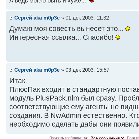
А ведь могло быть и хуже...
Сергей aka m0p3e
» 01 дек 2003, 11:32
Думаю моя совесть вынесет это...
Интересная ссылка... Спасибо!
Сергей aka m0p3e
» 03 дек 2003, 15:57
Итак.
ПлюсПак входит в стандартную постав
модуль PlusPack.nlm был сразу. Проб
соответствующие ему агенты не видны
создания. В NwAdmin естественно. Кто
необходимо сделать дабы они появил
Показать сообщения за:
Поле с