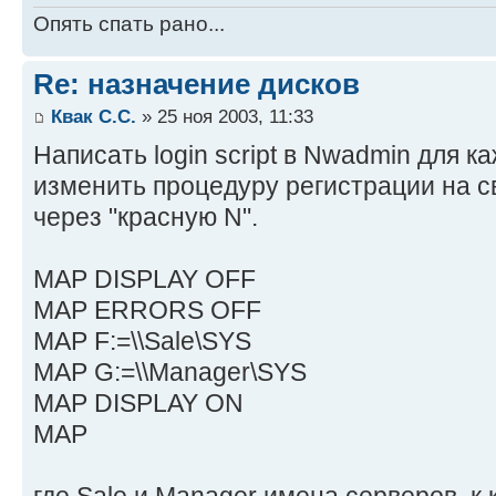
Опять спать рано...
Re: назначение дисков
Квак С.С.
» 25 ноя 2003, 11:33
Написать login script в Nwadmin для к
изменить процедуру регистрации на с
через "красную N".
MAP DISPLAY OFF
MAP ERRORS OFF
MAP F:=\\Sale\SYS
MAP G:=\\Manager\SYS
MAP DISPLAY ON
MAP