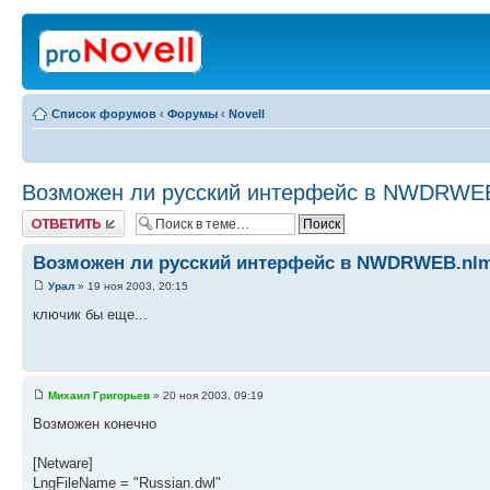
Список форумов
‹
Форумы
‹
Novell
Возможен ли русский интерфейс в NWDRWEB
Ответить
Возможен ли русский интерфейс в NWDRWEB.nlm 
Урал
» 19 ноя 2003, 20:15
ключик бы еще...
Михаил Григорьев
» 20 ноя 2003, 09:19
Возможен конечно
[Netware]
LngFileName = "Russian.dwl"