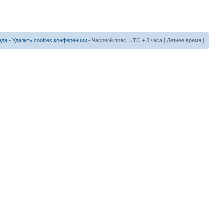
нда
•
Удалить cookies конференции
• Часовой пояс: UTC + 3 часа [ Летнее время ]