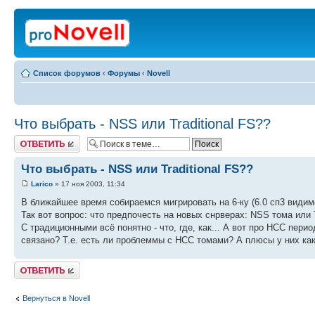
Список форумов
‹
Форумы
‹
Novell
Что выбрать - NSS или Traditional FS??
Ответить
Что выбрать - NSS или Traditional FS??
Larico
» 17 ноя 2003, 11:34
В ближайшее время собираемся мигрировать на 6-ку (6.0 сп3 видимо
Так вот вопрос: что предпочесть на новых снрверах: NSS тома или T
С традиционными всё понятно - что, где, как... А вот про НСС пе
связано? Т.е. есть ли проблеммы с НСС томами? А плюсы у них ка
Ответить
Вернуться в Novell