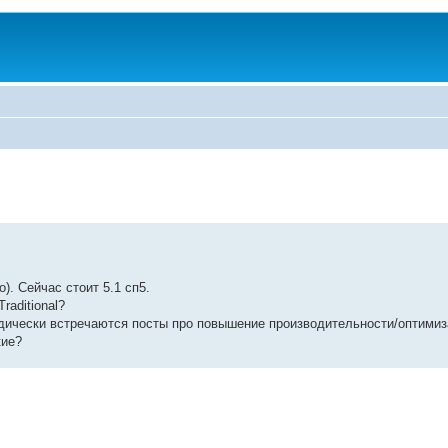
). Сейчас стоит 5.1 сп5.
raditional?
риодически встречаются посты про повышение производительности/оптимиз
кие?