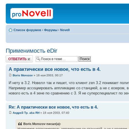
Список форумов
‹
Форумы
‹
Novell
Применимость eDir
Ответить
А практически все новое, что есть в 4.
Boris Morozov
» 16 ноя 2003, 00:17
И нету в 3.2. Новелл так и пишет, что клиент zen 3.2 понимает пол
Например ассоциировать аппликацию со станцией, а не с юзером, ва
нового есть в 4 зене по сравнению с 3. Я не суперспециалист по з
Re: А практически все новое, что есть в 4.
Андрей Тр. aka RH
» 16 ноя 2003, 07:40
Boris Morozov писал(а):
Например ассоциировать аппликацию со станцией, а не с юзером, в