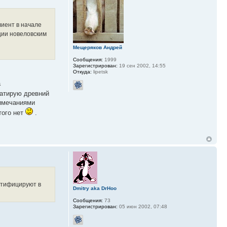
лиент в начале
ции новеловским
Мещеряков Андрей
Сообщения:
1999
Зарегистрирован:
19 сен 2002, 14:55
Откуда:
lipetsk
а
луатирую древний
римечаниями
того нет
.
ентифицируют в
Dmitry aka DrHoo
Сообщения:
73
Зарегистрирован:
05 июн 2002, 07:48