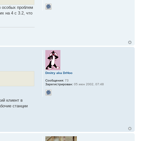
ез особых проблем
х на 4 с 3.2, что
Dmitry aka DrHoo
Сообщения:
73
Зарегистрирован:
05 июн 2002, 07:48
кий клиент в
абочие станции