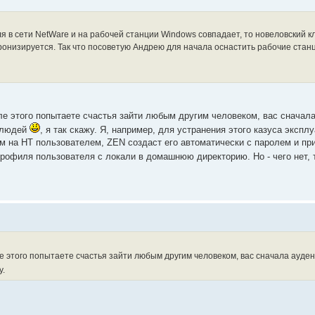
ля в сети NetWare и на рабочей станции Windows совпадает, то новеловский к
ронизируется. Так что посоветую Андрею для начала оснастить рабочие стан
ле этого попытаете счастья зайти любым другим человеком, вас сначал
х людей
, я так скажу. Я, например, для устранения этого казуса эксп
щим на НТ пользователем, ZEN создаст его автоматически с паролем и п
профиля пользователя с локали в домашнюю директорию. Но - чего нет, 
ле этого попытаете счастья зайти любым другим человеком, вас сначала ауд
у.