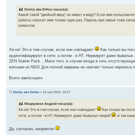
Dmitry aka DrHoo писал(а):
Какой-такой "двойной ввод" он имеет в виду? Если имя пользовате
работы спросит имя только один раз. Пароль при смене тоже синх
клиентом.
Хе-хе! Это в том случае, если они совпадают
Как только вы пос
аудентифицируют в сети, а потом - в НТ. Нервирует даже бывалы
ZEN Starter Pack ...Мало того, в случае входа в сеть отсутствую
взятыми из NDS! Для полной нирваны не хватает только переноса 
Всего наилучшего
Dmitry aka DrHoo
» 19 ноя 2003, 16:47
Мещеряков Андрей писал(а):
Хе-хе! Это в том случае, если они совпадают
Как только вы пос
сети, а потом - в НТ. Нервирует даже бывалых людей
, я так скаж
Да, согласен, неприятно