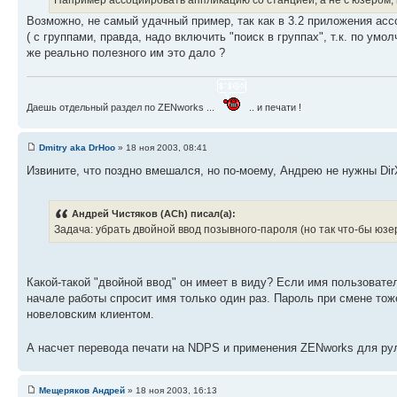
Возможно, не самый удачный пример, так как в 3.2 приложения асс
( с группами, правда, надо включить "поиск в группах", т.к. по ум
же реально полезного им это дало ?
Даешь отдельный раздел по ZENworks ...
.. и печати !
Dmitry aka DrHoo
» 18 ноя 2003, 08:41
Извините, что поздно вмешался, но по-моему, Андрею не нужны Dir
Андрей Чистяков (ACh) писал(а):
Задача: убрать двойной ввод позывного-пароля (но так что-бы юзер
Какой-такой "двойной ввод" он имеет в виду? Если имя пользовател
начале работы спросит имя только один раз. Пароль при смене тож
новеловским клиентом.
А насчет перевода печати на NDPS и применения ZENworks для р
Мещеряков Андрей
» 18 ноя 2003, 16:13