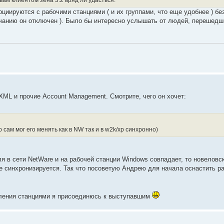
оциируются с рабочими станциями ( и их группами, что еще удобнее ) б
олчанию он отключен ). Было бы интересно услышать от людей, перешедши
XML и прочие Account Management. Смотрите, чего он хочет:
 сам мог его менять как в NW так и в w2k/xp синхронно)
я в сети NetWare и на рабочей станции Windows совпадает, то новеловс
е синхронизируется. Так что посоветую Андрею для начала оснастить р
уления станциями я присоединюсь к выступавшим