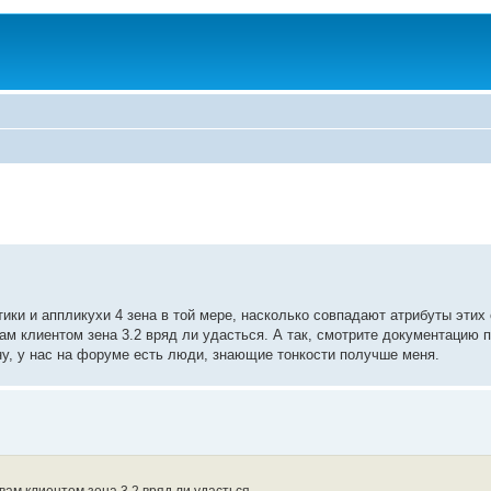
итики и аппликухи 4 зена в той мере, насколько совпадают атрибуты этих
м клиентом зена 3.2 вряд ли удасться. А так, смотрите документацию п
ену, у нас на форуме есть люди, знающие тонкости получше меня.
ам клиентом зена 3.2 вряд ли удасться.