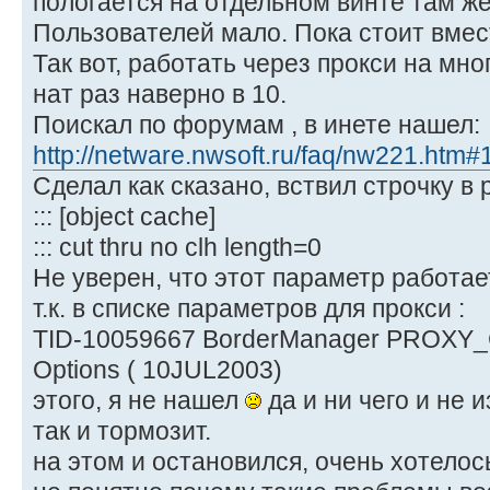
пологается на отдельном винте там же
Пользователей мало. Пока стоит вмес
Так вот, работать через прокси на мн
нат раз наверно в 10.
Поискал по форумам , в инете нашел:
http://netware.nwsoft.ru/faq/nw221.htm
Сделал как сказано, вствил строчку в p
::: [object cache]
::: cut thru no clh length=0
Не уверен, что этот параметр работае
т.к. в списке параметров для прокси :
TID-10059667 BorderManager PROX
Options ( 10JUL2003)
этого, я не нашел
да и ни чего и не 
так и тормозит.
на этом и остановился, очень хотелос