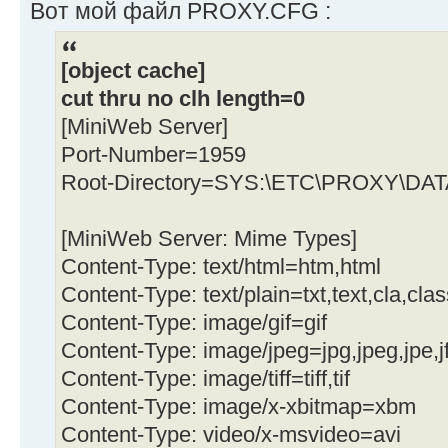
Вот мой файл PROXY.CFG :
[object cache]
cut thru no clh length=0
[MiniWeb Server]
Port-Number=1959
Root-Directory=SYS:\ETC\PROXY\DA
[MiniWeb Server: Mime Types]
Content-Type: text/html=htm,html
Content-Type: text/plain=txt,text,cla,clas
Content-Type: image/gif=gif
Content-Type: image/jpeg=jpg,jpeg,jpe,jf
Content-Type: image/tiff=tiff,tif
Content-Type: image/x-xbitmap=xbm
Content-Type: video/x-msvideo=avi