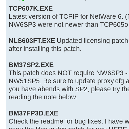
TCP607K.EXE
Latest version of TCPIP for NetWare 6. (
NW6SP3 were not newer than TCP605o 
NLS603FT.EXE
Updated licensing pat
after installing this patch.
BM37SP2.EXE
This patch does NOT require NW6SP3 - i
NW51SP5. Be sure to update proxy.cfg as
you have abends with SP2, please try t
reading the note below.
BM37FP3D.EXE
Check the readme for bug fixes. I have wri