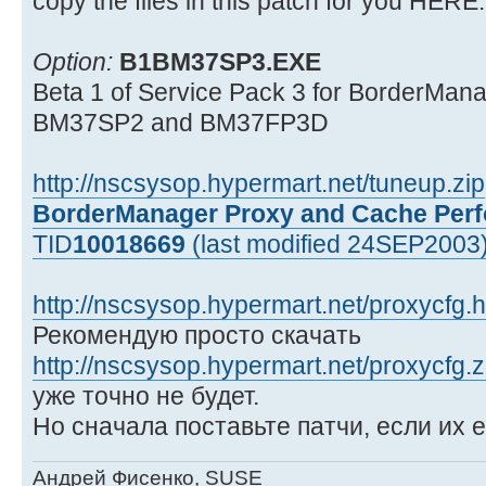
copy the files in this patch for you HERE.
Option:
B1BM37SP3.EXE
Beta 1 of Service Pack 3 for BorderMana
BM37SP2 and BM37FP3D
http://nscsysop.hypermart.net/tuneup.zip
BorderManager Proxy and Cache Perf
TID
10018669
(last modified 24SEP2003
http://nscsysop.hypermart.net/proxycfg.h
Рекомендую просто скачать
http://nscsysop.hypermart.net/proxycfg.z
уже точно не будет.
Но сначала поставьте патчи, если их е
Андрей Фисенко, SUSE