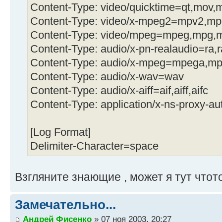
Content-Type: video/quicktime=qt,mov,
Content-Type: video/x-mpeg2=mpv2,mp
Content-Type: video/mpeg=mpeg,mpg,
Content-Type: audio/x-pn-realaudio=ra,
Content-Type: audio/x-mpeg=mpega,m
Content-Type: audio/x-wav=wav
Content-Type: audio/x-aiff=aif,aiff,aifc
Content-Type: application/x-ns-proxy-a
[Log Format]
Delimiter-Character=space
Взгляните знающие , может я тут чтот
Замечательно...
Андрей Фисенко
» 07 ноя 2003, 20:27