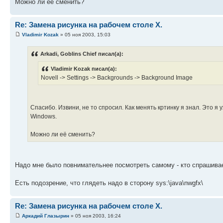
Можно ли её сменить?
Re: Замена рисунка на рабочем столе X.
Vladimir Kozak
» 05 ноя 2003, 15:03
Arkadi, Goblins Chief писал(а):
Vladimir Kozak писал(а):
Novell -> Settings -> Backgrounds -> Background Image
Спасибо. Извини, не то спросил. Как менять кртинку я знал. Это я у
Windows.
Можно ли её сменить?
Надо мне было повнимательнее посмотреть самому - кто спрашив
Есть подозрение, что глядеть надо в сторону sys:\java\nwgfx\
Re: Замена рисунка на рабочем столе X.
Аркадий Глазырин
» 05 ноя 2003, 16:24