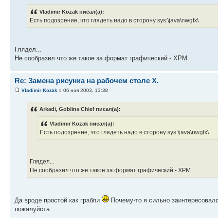
Vladimir Kozak писал(а):
Есть подозрение, что глядеть надо в сторону sys:\java\nwgfx\
Глядел...
Не сообразил что же такое за формат графический - XPM.
Re: Замена рисунка на рабочем столе X.
Vladimir Kozak
» 06 ноя 2003, 13:38
Arkadi, Goblins Chief писал(а):
Vladimir Kozak писал(а):
Есть подозрение, что глядеть надо в сторону sys:\java\nwgfx\
Глядел...
Не сообразил что же такое за формат графический - XPM.
Да вроде простой как грабли
Почему-то я сильно заинтересовался
пожалуйста.