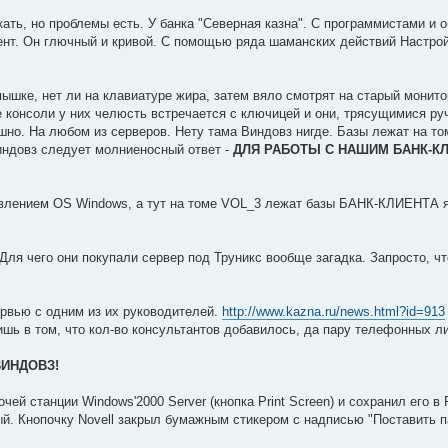
кать, но проблемы есть. У банка "Северная казна". С программистами 
иент. Он глючный и кривой. С помощью ряда шаманских действий Настро
шке, нет ли на клавиатуре жира, затем вяло смотрят на старый монитор
 консоли у них челюсть встречается с ключицей и они, трясущимися р
шно. На любом из серверов. Нету тама Виндовз нигде. Базы лежат на т
Виндовз следует молниеносный ответ -
ДЛЯ РАБОТЫ С НАШИМ БАНК-КЛ
равлением OS Windows, а тут на томе VOL_3 лежат базы БАНК-КЛИЕНТА 
(Для чего они покупали сервер под Труникс вообще загадка. Запросто, ч
ервью с одним из их руководителей.
http://www.kazna.ru/news.html?id=913
ишь в том, что кол-во консультантов добавилось, да пару телефонных л
ВИНДОВЗ!
ей станции Windows'2000 Server (кнопка Print Screen) и сохранил его в 
. Кнопочку Novell закрыл бумажным стикером с надписью "Поставить п