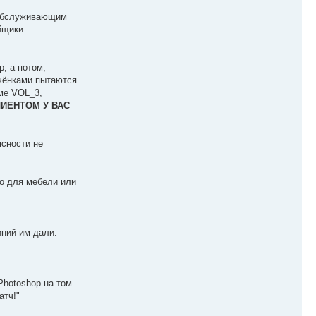
и обслуживающим
йщики
, а потом,
учёнками пытаются
оме VOL_3,
ИЕНТОМ У ВАС
ясности не
то для мебели или
иний им дали.
Photoshop на том
атч!"