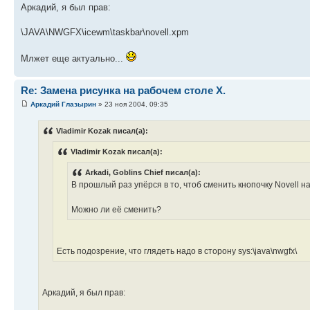
Аркадий, я был прав:
\JAVA\NWGFX\icewm\taskbar\novell.xpm
Млжет еще актуально...
Re: Замена рисунка на рабочем столе X.
Аркадий Глазырин
» 23 ноя 2004, 09:35
Vladimir Kozak писал(а):
Vladimir Kozak писал(а):
Arkadi, Goblins Chief писал(а):
В прошлый раз упёрся в то, чтоб сменить кнопочку Novell на 
Можно ли её сменить?
Есть подозрение, что глядеть надо в сторону sys:\java\nwgfx\
Аркадий, я был прав: