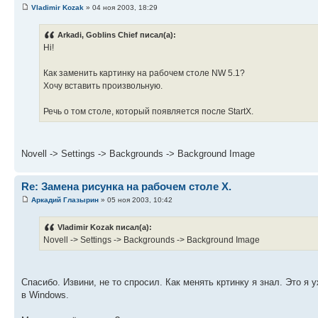
Vladimir Kozak
» 04 ноя 2003, 18:29
Arkadi, Goblins Chief писал(а):
Hi!
Как заменить картинку на рабочем столе NW 5.1?
Хочу вставить произвольную.
Речь о том столе, который появляется после StartX.
Novell -> Settings -> Backgrounds -> Background Image
Re: Замена рисунка на рабочем столе X.
Аркадий Глазырин
» 05 ноя 2003, 10:42
Vladimir Kozak писал(а):
Novell -> Settings -> Backgrounds -> Background Image
Спасибо. Извини, не то спросил. Как менять кртинку я знал. Это я у
в Windows.