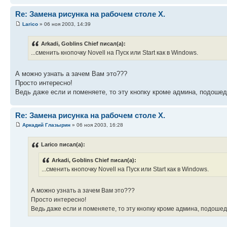
Re: Замена рисунка на рабочем столе X.
Larico
» 06 ноя 2003, 14:39
Arkadi, Goblins Chief писал(а):
...сменить кнопочку Novell на Пуск или Start как в Windows.
А можно узнать а зачем Вам это???
Просто интересно!
Ведь даже если и поменяете, то эту кнопку кроме админа, подошед
Re: Замена рисунка на рабочем столе X.
Аркадий Глазырин
» 06 ноя 2003, 16:28
Larico писал(а):
Arkadi, Goblins Chief писал(а):
...сменить кнопочку Novell на Пуск или Start как в Windows.
А можно узнать а зачем Вам это???
Просто интересно!
Ведь даже если и поменяете, то эту кнопку кроме админа, подошед