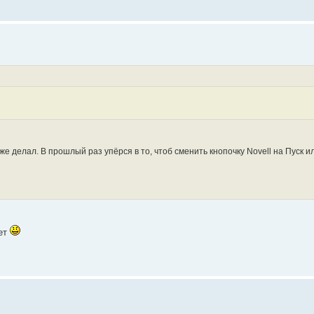
же делал. В прошлый раз упёрся в то, чтоб сменить кнопочку Novell на Пуск или
ает