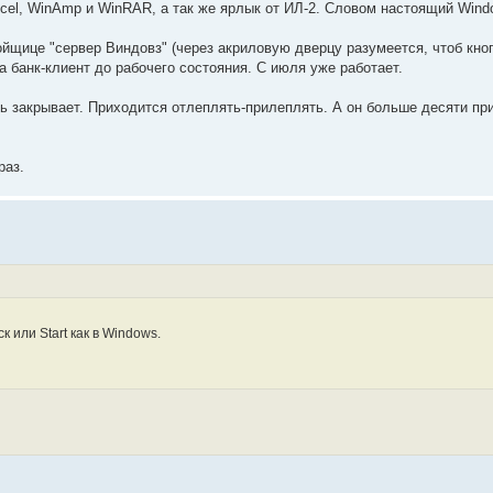
xcel, WinAmp и WinRAR, а так же ярлык от ИЛ-2. Словом настоящий Windo
йщице "сервер Виндовз" (через акриловую дверцу разумеется, чтоб кно
ла банк-клиент до рабочего состояния. С июля уже работает.
ль закрывает. Приходится отлеплять-прилеплять. А он больше десяти пр
раз.
к или Start как в Windows.