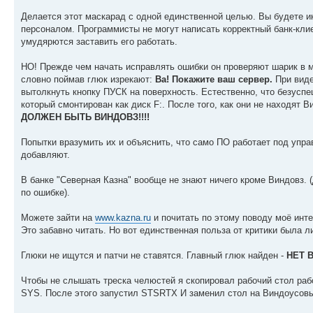
Делается этот маскарад с одной единственной целью. Вы будете и
персоналом. Программисты не могут написать корректный банк-кл
умудярются заставить его работать.
НО! Прежде чем начать исправлять ошибки он проверяют шарик в мы
словно поймав глюк изрекают:
Ва! Покажите ваш сервер.
При виде
вытолкнуть кнопку ПУСК на поверхность. Естественно, что безуспе
который смонтирован как диск F:. После того, как они не находят 
ДОЛЖЕН БЫТЬ ВИНДОВЗ!!!!
Попытки вразумить их и объяснить, что само ПО работает под уп
добавляют.
В банке "Северная Казна" вообще не знают ничего кроме Виндовз. 
по ошибке).
Можете зайти на
www.kazna.ru
и почитать по этому поводу моё инт
Это забавно читать. Но вот единственная польза от критики была л
Глюки не ищутся и патчи не ставятся. Главный глюк найден -
НЕТ 
Чтобы не слышать треска челюстей я скопировал рабочий стол рабоч
SYS. После этого запустил STSRTX И заменил стол на Виндоусовый