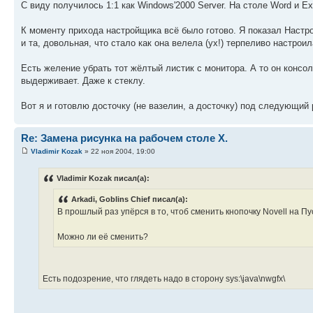
С виду получилось 1:1 как Windows'2000 Server. На столе Word и E
К моменту прихода настройщика всё было готово. Я показал Настро
и та, довольная, что стало как она велела (ух!) терпеливо настрои
Есть желение убрать тот жёлтый листик с монитора. А то он консо
выдерживает. Даже к стеклу.
Вот я и готовлю досточку (не вазелин, а досточку) под следующий 
Re: Замена рисунка на рабочем столе X.
Vladimir Kozak
» 22 ноя 2004, 19:00
Vladimir Kozak писал(а):
Arkadi, Goblins Chief писал(а):
В прошлый раз упёрся в то, чтоб сменить кнопочку Novell на Пус
Можно ли её сменить?
Есть подозрение, что глядеть надо в сторону sys:\java\nwgfx\