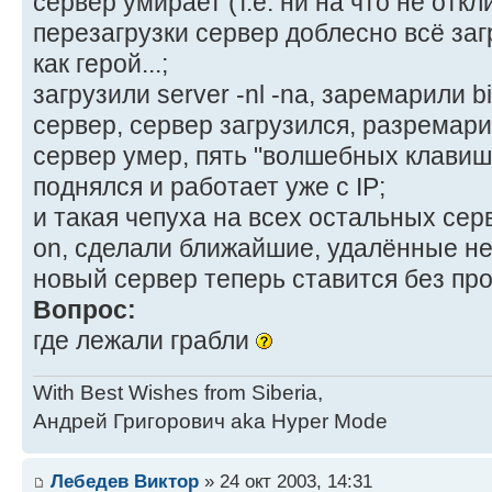
сервер умирает (т.е. ни на что не откл
перезагрузки сервер доблесно всё загр
как герой...;
загрузили server -nl -na, заремарили b
сервер, сервер загрузился, разремари
сервер умер, пять "волшебных клавиш" и
поднялся и работает уже с IP;
и такая чепуха на всех остальных серве
on, сделали ближайшие, удалённые не 
новый сервер теперь ставится без про
Вопрос:
где лежали грабли
With Best Wishes from Siberia,
Андрей Григорович aka Hyper Mode
Лебедев Виктор
» 24 окт 2003, 14:31