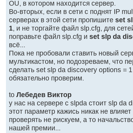
OU, в котором находится сервер.
Во-вторых, если в сети с поднят IP mult
серверах в этой сети пропишите
set s
1
, и не торгайте файл slp.cfg, для сете
поправьте файл slp.cfg и
set slp da di
всё...
Пока не пробовали ставить новый серв
мультикастом, но подозреваем, что пе
сделать set slp da discovery options = 
обязательно проверим.
to
Лебедев Виктор
у нас на сервере с slpda стоит slp da d
этот параметр кажись никак не влияет 
проверять не рискуем, а то начальство
нашей премии...