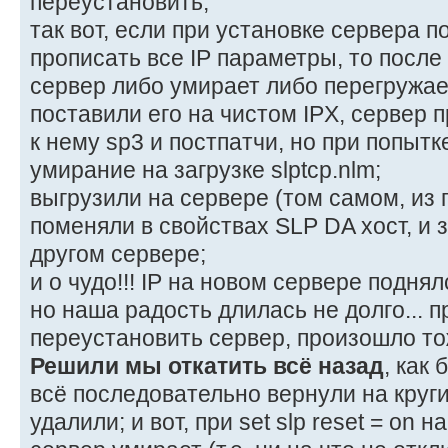
переустановить;
так вот, если при установке сервера по
прописать все IP параметры, то после 
сервер либо умирает либо перегружае
поставили его на чистом IPX, сервер 
к нему sp3 и постпатчи, но при попытк
умирание на загрузке slptcp.nlm;
выгрузили на сервере (том самом, из п
поменяли в свойствах SLP DA хост, и з
другом сервере;
и о чудо!!! IP на новом сервере поднял
но наша радость длилась не долго... 
переустановить сервер, произошло т
Решили мы откатить всё назад
, как
всё последовательно вернули на круги
удалили; и вот, при set slp reset = on 