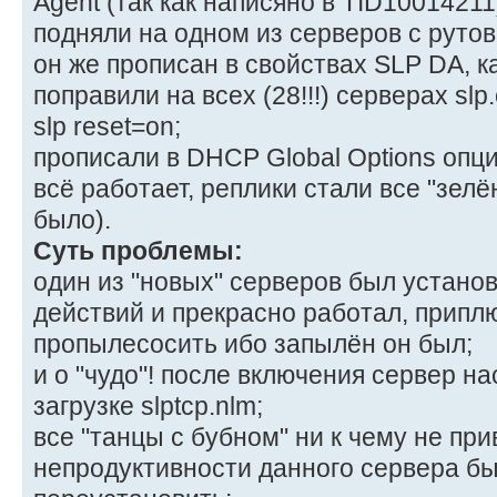
Agent (так как написяно в TID10014211
подняли на одном из серверов с рутово
он же прописан в свойствах SLP DA, ка
поправили на всех (28!!!) серверах slp.
slp reset=on;
прописали в DHCP Global Options опции
всё работает, реплики стали все "зелё
было).
Cуть проблемы:
один из "новых" серверов был устан
действий и прекрасно работал, прип
пропылесосить ибо запылён он был;
и о "чудо"! после включения сервер н
загрузке slptcp.nlm;
все "танцы с бубном" ни к чему не при
непродуктивности данного сервера б