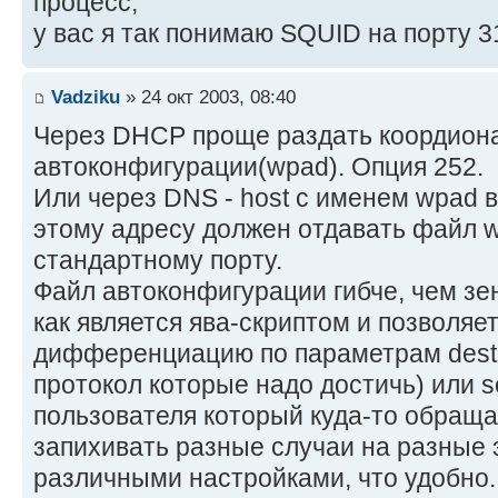
процесс,
у вас я так понимаю SQUID на порту 3
Vadziku
» 24 окт 2003, 08:40
Через DHCP проще раздать коордион
автоконфигурации(wpad). Опция 252.
Или через DNS - host с именем wpad в
этому адресу должен отдавать файл wp
стандартному порту.
Файл автоконфигурации гибче, чем зе
как является ява-скриптом и позволяе
дифференциацию по параметрам destin
протокол которые надо достичь) или so
пользователя который куда-то обраща
запихивать разные случаи на разные 
различными настройками, что удобно.