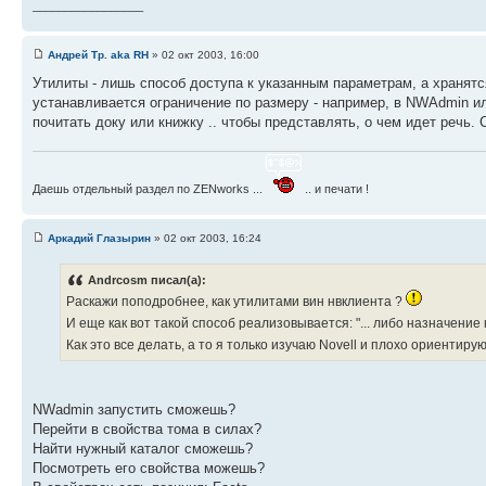
_________________
Андрей Тр. aka RH
» 02 окт 2003, 16:00
Утилиты - лишь способ доступа к указанным параметрам, а хранятс
устанавливается ограничение по размеру - например, в NWAdmin ил
почитать доку или книжку .. чтобы представлять, о чем идет речь. С
Даешь отдельный раздел по ZENworks ...
.. и печати !
Аркадий Глазырин
» 02 окт 2003, 16:24
Andrcosm писал(а):
Раскажи поподробнее, как утилитами вин нвклиента ?
И еще как вот такой способ реализовывается: "... либо назначение 
Как это все делать, а то я только изучаю Novell и плохо ориентиру
NWadmin запустить сможешь?
Перейти в свойства тома в силах?
Найти нужный каталог сможешь?
Посмотреть его свойства можешь?