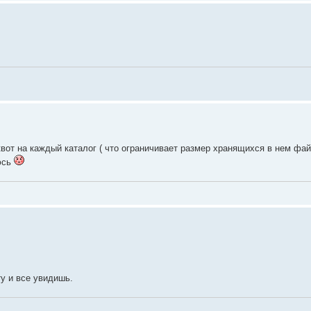
квот на каждый каталог ( что ограничивает размер хранящихся в нем файл
уюсь
у и все увидишь.