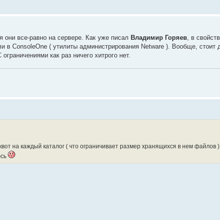
я они все-равно на сервере. Как уже писал
Владимир Горяев
, в свойст
и в ConsoleOne ( утилиты администрирования Netware ). Вообще, стоит 
 ограничениями как раз ничего хитрого нет.
квот на каждый каталог ( что ограничивает размер хранящихся в нем файлов ).
юсь