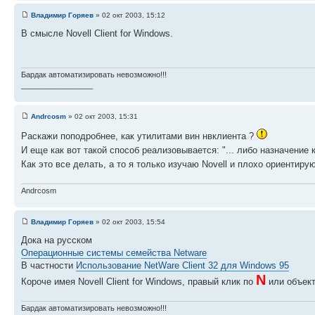
Владимир Горяев
» 02 окт 2003, 15:12
В смысле Novell Client for Windows.
Бардак автоматизировать невозможно!!!
_________________
Andrcosm
» 02 окт 2003, 15:31
Раскажи поподробнее, как утилитами вин нвклиента ?
И еще как вот такой способ реализовывается: "... либо назначение 
Как это все делать, а то я только изучаю Novell и плохо ориентир
Andrcosm
Владимир Горяев
» 02 окт 2003, 15:54
Дока на русском
Операционные системы семейства Netware
В частности
Использование NetWare Client 32 для Windows 95
N
Короче имея Novell Client for Windows, правый клик по
или объект
Бардак автоматизировать невозможно!!!