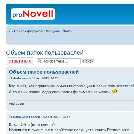
Список форумов
‹
Форумы
‹
Novell
Объем папок пользоваелей
Ответить
Объем папок пользоваелей
Andrcosm
» 02 окт 2003, 14:26
Кто знает, как ограничить объем информации в папке пользователе
А то у них пошла мода свои папки фильмами забивать.
Andrcosm
Владимир Горяев
» 02 окт 2003, 14:47
Какая OS и (или) клиент?!
Например в nwadmin-е в свойствах папки установить Restrict size.