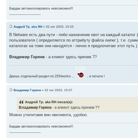
Бардак автоматизировать невозможно!!!
_________________
Андрей Тр. aka RH
» 02 окт 2003, 15:03
В Netware есть два пути - либо назначение квот на каждый каталог 
пользователя ( определяется по аттрибуту файла owner ), т.е. су
каталогах на томе они находятся - лично я предпочитаю этот путь )
Владимир Горяев
- а клиент здесь причем ??
Даешь отдельный раздел по ZENworks ...
.. и печати !
Владимир Горяев
» 02 окт 2003, 15:07
Андрей Тр. aka RH писал(а):
Владимир Горяев
- а клиент здесь причем ??
Можно утилитами вин нвклиента, удобно.
Бардак автоматизировать невозможно!!!
_________________