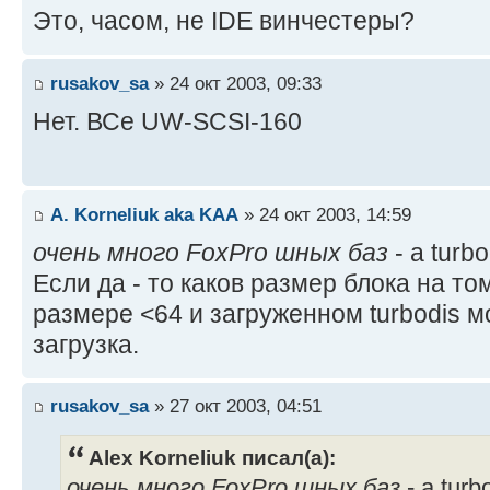
Это, часом, не IDE винчестеры?
rusakov_sa
» 24 окт 2003, 09:33
Нет. ВСе UW-SCSI-160
A. Korneliuk aka KAA
» 24 окт 2003, 14:59
очень много FoxPro шных баз
- а turb
Если да - то каков размер блока на т
размере <64 и загруженном turbodis м
загрузка.
rusakov_sa
» 27 окт 2003, 04:51
Alex Korneliuk писал(а):
очень много FoxPro шных баз
- а turb