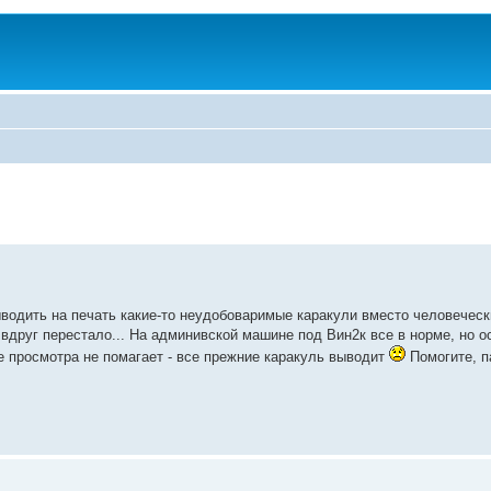
ыводить на печать какие-то неудобоваримые каракули вместо человечес
 вдруг перестало... На админивской машине под Вин2к все в норме, но о
 просмотра не помагает - все прежние каракуль выводит
Помогите, па