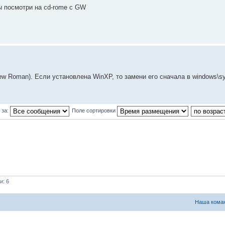
ы посмотри на cd-rome с GW
ew Roman). Если установлена WinXP, то замени его сначала в windows\sy
 за:
Поле сортировки
и: 6
Наша кома