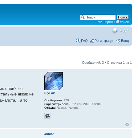
Расширенный поиск
FAQ
Регистрация
Вход
Сообщений: 3 • Страница
1
из
1
ких слов? Не
SlyFox
стальные никак не
жалста... а то
Сообщения:
170
Зарегистрирован:
22 сен 2003, 05:06
Откуда:
Russia, Yakutia
Junior