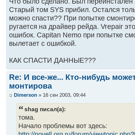
Что было сделано. Был переинстален 
Старый том SYS прибил. Остался толь
можно спасти?? При попытке смонтиро
ругается на драйвер рейда. Vrepair эт
ошибок. Capitan Nemo при попытке см
вылетает с ошибкой.
КАК СПАСТИ ДАННЫЕ???
Re: И все-же... Кто-нибудь мож
монтирова
Dimerson
» 16 сен 2003, 09:44
shag писал(а):
тома.
Начало проблемы вот здесь:
http://novell.org.ru/forum/viewtopic.php