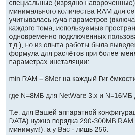
специальные (изрядно навороченные
минимального количества RAM для се
учитывалась куча параметров (включа
каждого тома, используемые простран
одновременно подключенных пользова
т.д.), но из опыта работы была вывед
формула для расчётов при более-мен
параметрах инсталяции:
min RAM = 8Мег на каждый Гиг ёмкост
где N=8МБ для NetWare 3.x и N=16МБ 
Т.е. для Вашей аппаратной конфигурац
DATA) нужно порядка 290-300MB RAM 
минимум!), а у Вас - лишь 256.