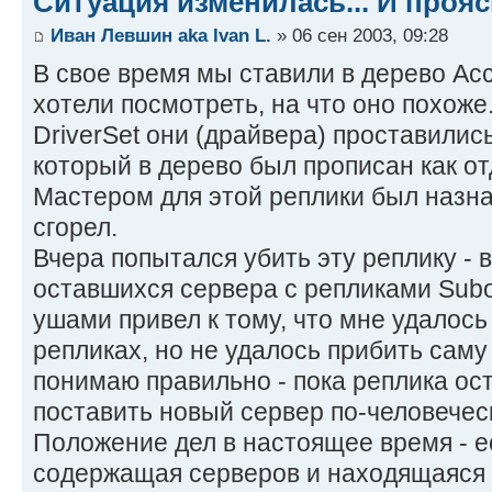
Ситуация изменилась... И прояс
Иван Левшин aka Ivan L.
» 06 сен 2003, 09:28
В свое время мы ставили в дерево Ac
хотели посмотреть, на что оно похоже
DriverSet они (драйвера) проставилис
который в дерево был прописан как от
Мастером для этой реплики был назна
сгорел.
Вчера попытался убить эту реплику - 
оставшихся сервера с репликами Subo
ушами привел к тому, что мне удалось
репликах, но не удалось прибить саму 
понимаю правильно - пока реплика ост
поставить новый сервер по-человечески
Положение дел в настоящее время - е
содержащая серверов и находящаяся в