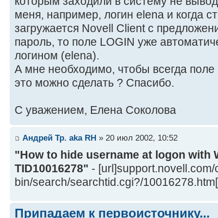
которым заходили в систему не выводи
меня, например, логин elena и когда с
загружается Novell Client c предложен
пароль, то поле LOGIN уже автомати
логином (elena).
А мне необходимо, чтобы всегда поле
это можно сделать ? Спасибо.
С уважением, Елена Соколова
Андрей Тр. aka RH
» 20 июл 2002, 10:52
"How to hide username at logon with 
TID10016278"
- [url]support.novell.com/
bin/search/searchtid.cgi?/10016278.htm[/
Припадаем к первоисточнику...