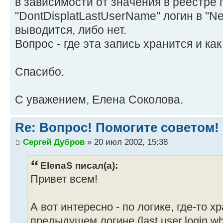
в зависимости от значения в реестре 
"DontDisplatLastUserName" логин в "Net
выводится, либо нет.
Вопрос - где эта запись хранится и ка
Спасибо.
С уважением, Елена Соколова.
Re: Вопрос! Помогите советом!
Сергей Дубров
» 20 июл 2002, 15:38
ElenaS писал(а):
Привет всем!
А вот интересно - по логике, где-то х
предыдущем логине (last user login wh