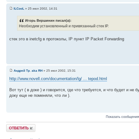
ILCooL
» 25 июл 2002, 14:31
Игорь Вершинин писал(а):
Необходим установленный и привязанный стек IP.
стек это в inetcfg в протоколы, IP пункт IP Packet Forwarding
Андрей Тр. aka RH
» 25 июл 2002, 15:31
http://www.novell.com/documentation/lg/ ... tepod.html
Вот тут ( в доке ) и говорится, где что требуется, и что будет и не 
доку еще не поменяли, что ли ).
Показать сообщения
Ответить