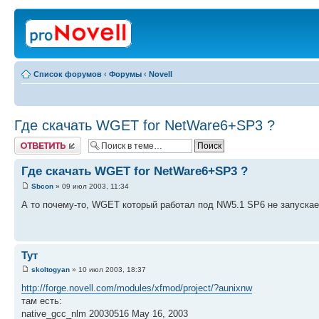
Список форумов
‹
Форумы
‹
Novell
Где скачать WGET for NetWare6+SP3 ?
Ответить
Где скачать WGET for NetWare6+SP3 ?
Sbcon
» 09 июл 2003, 11:34
А то почему-то, WGET который работал под NW5.1 SP6 не запуска
Тут
skoltogyan
» 10 июл 2003, 18:37
http://forge.novell.com/modules/xfmod/project/?aunixnw
там есть:
native_gcc_nlm 20030516 May 16, 2003