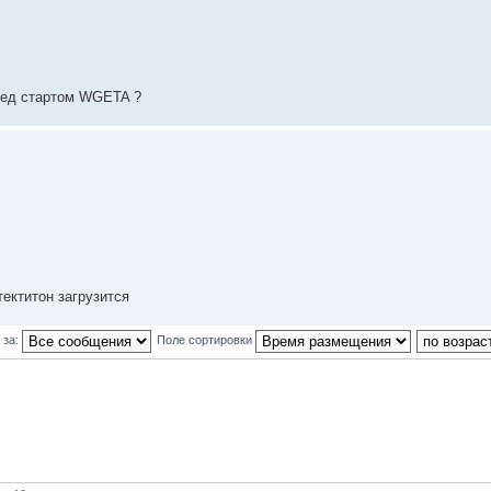
еред стартом WGETA ?
тектитон загрузится
 за:
Поле сортировки