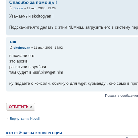
Спасибо за помощь !
Sbcon
» 11 июл 2003, 13:26
Уважаемый skoltogyan !
Подскажите,что делать с этим NLM-ом, загрузить его в систему п
так
skoltogyan
» 11 июл 2003, 14:02
выкачали его.
это архив.
раскрыли в sys:\usr
там будет в \usr\bin\wget.nlm
ну подаете с консоли, обычную для wget куоманду.. оно само в про
Показать сообщения
Ответить
Вернуться в Novell
КТО СЕЙЧАС НА КОНФЕРЕНЦИИ