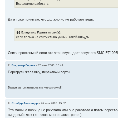
Все должно работать,
Да я тоже понимаю, что должно но не работает ведь.
Владимир Горяев писал(а):
если только не свитч сльно умный, какой-нибудь.
Свитч простенький если это что нибуть даст зовут его SMC-EZ1026
Владимир Горяев
» 26 июн 2003, 15:49
Перегрузи железяку, переключи порты.
Бардак автоматизировать невозможно!!!
_________________
Стовбур Александр
» 26 июн 2003, 15:52
Эта машина вообще не работала или она работала а потом перестал
виндовый глюк ( я такого много насмотрелся)