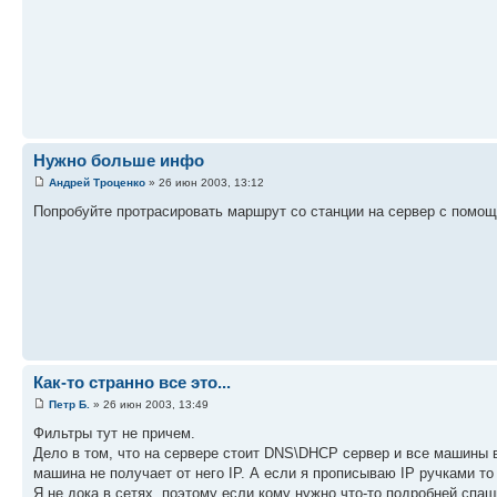
Нужно больше инфо
Андрей Троценко
» 26 июн 2003, 13:12
Попробуйте протрасировать маршрут со станции на сервер с помо
Как-то странно все это...
Петр Б.
» 26 июн 2003, 13:49
Фильтры тут не причем.
Дело в том, что на сервере стоит DNS\DHCP сервер и все машины в
машина не получает от него IP. А если я прописываю IP ручками т
Я не дока в сетях, поэтому если кому нужно что-то подробней спа