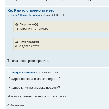
Re: Как-то странно все это...
Влад А.Сокол aka Akina
» 26 июн 2003, 15:01
Петр писал(а):
Фильтры тут не причем.
Петр писал(а):
Я не дока в сетях
Ты сам себе противоречишь.
Dmitry V.Vakhrushev
» 26 июн 2003, 15:03
IP адрес сервера и маска подсети?
IP адрес клиента и маска подсети?
Может тут какая путаница получилась?
С Уважением,
Дмитрий Вахрушев