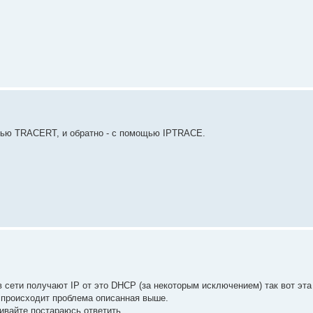
щью TRACERT, и обратно - с помощью IPTRACE.
 сети получают IP от это DHCP (за некоторым исключением) так вот эт
о происходит проблема описанная выше.
шивайте постараюсь ответить.