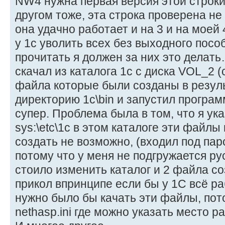
NW4 нужна первая версия этой строки,
другом тоже, эта строка проверена н
она удачно работает и на 3 и на моей
у 1с уволить всех без выходного посо
прочитать я должен за них это делать…
скачал из каталога 1с с диска VOL_2 (
файла которые были созданы в резуль
директорию 1с\bin и запустил програм
супер. Проблема была в том, что я ука
sys:\etc\1c в этом каталоге эти файлы
создать не возможно, (входил под па
потому что у меня не подгружается ру
стоило изменить каталог и 2 файла с
прикол впринципе если бы у 1С всё р
нужно было бы качать эти файлы, пото
nethasp.ini где можно указать место 