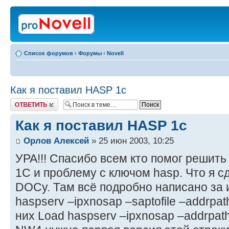
Список форумов
‹
Форумы
‹
Novell
Как я поставил HASP 1c
Ответить
Как я поставил HASP 1c
Орлов Алексей
» 25 июн 2003, 10:25
УРА!!! Спасибо всем кто помог решит
1С и проблему с ключом hasp. Что я с
DOCу. Там всё подробно написано за
haspserv –ipxnosap –saptofile –addrpath
них Load haspserv –ipxnosap –addrpat