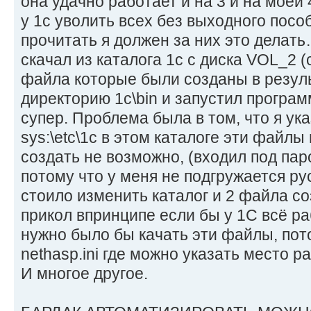
она удачно работает и на 3 и на моей
у 1с уволить всех без выходного посо
прочитать я должен за них это делать…
скачал из каталога 1с с диска VOL_2 (
файла которые были созданы в резуль
директорию 1с\bin и запустил програм
супер. Проблема была в том, что я ука
sys:\etc\1c в этом каталоге эти файлы
создать не возможно, (входил под па
потому что у меня не подгружается ру
стоило изменить каталог и 2 файла с
прикол впринципе если бы у 1С всё р
нужно было бы качать эти файлы, пото
nethasp.ini где можно указать место 
И многое другое.