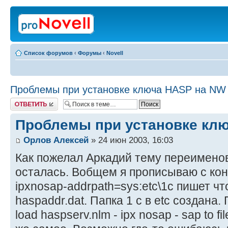
Список форумов
‹
Форумы
‹
Novell
Проблемы при установке ключа HASP на NW 
Ответить
Проблемы при установке клю
Орлов Алексей
» 24 июн 2003, 16:03
Как пожелал Аркадий тему переимено
осталась. Вобщем я прописываю с конс
ipxnosap-addrpath=sys:etc\1c пишет чт
haspaddr.dat. Папка 1 с в etc создан
load haspserv.nlm - ipx nosap - sap to fil