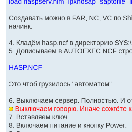
load haspserv.nlm -ipxnosap -saptofile 
Создавать можно в FAR, NC, VC по Shi
начинк.
4. Кладём hasp.ncf в директорию SYS
5. Дописываем в AUTOEXEC.NCF стро
HASP.NCF
Это чтоб грузилось "автоматом".
6. Выключаем сервер. Полностью. И о
Выключаем говорю. Иначе сожгёте кл
7. Вставляем ключ.
8. Включаем питание и кнопку Power.