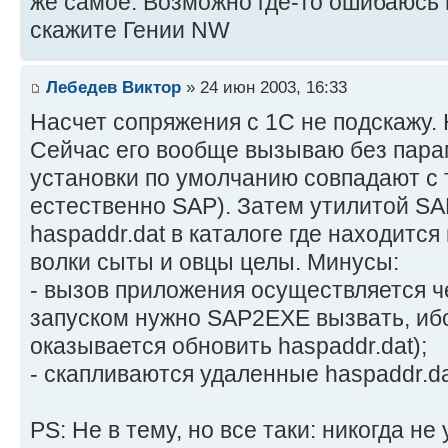
же самое. Возможно где-то ошибаюсь 
скажите Гении NW
Лебедев Виктор
» 24 июн 2003, 16:33
Насчет сопряжения с 1С не подскажу.
Сейчас его вообще вызываю без пара
установки по умолчанию совпадают с т
естественно SAP). Затем утилитой S
haspaddr.dat в каталоге где находитс
волки сыты и овцы целы. Минусы:
- вызов приложения осуществляется ч
запуском нужно SAP2EXE вызвать, ибо
оказывается обновить haspaddr.dat);
- скапливаются удаленные haspaddr.da
PS: Не в тему, но все таки: никогда н