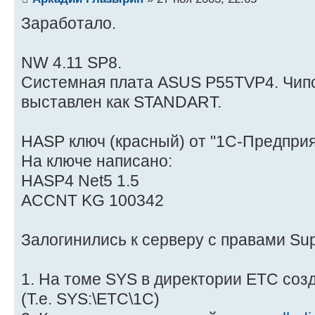
Заработало.
NW 4.11 SP8.
Системная плата ASUS P55TVP4. Чипсе
выставлен как STANDART.
HASP ключ (красный) от "1C-Предприят
На ключе написано:
HASP4 Net5 1.5
ACCNT KG 100342
Залогинились к серверу с правами Sup
1. На томе SYS в директории ETC соз
(Т.е. SYS:\ETC\1C)