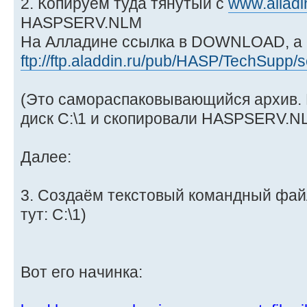
2. Копируем туда тянутый с
www.alladi
HASPSERV.NLM
На Алладине ссылка в DOWNLOAD, а с
ftp://ftp.aladdin.ru/pub/HASP/TechSupp/
(Это самораспаковывающийся архив. Р
диск C:\1 и скопировали HASPSERV.NL
Далее:
3. Создаём текстовый командный фа
тут: C:\1)
Вот его начинка: