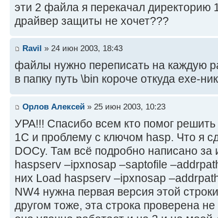
эти 2 файла я перекачал директорию 
драйвер защиты не хочет???
Ravil
» 24 июн 2003, 18:43
файлы нужно переписать на каждую 
в папку путь \bin короче откуда exe-ник
Орлов Алексей
» 25 июн 2003, 10:23
УРА!!! Спасибо всем кто помог решит
1С и проблему с ключом hasp. Что я с
DOCу. Там всё подробно написано за
haspserv –ipxnosap –saptofile –addrpath
них Load haspserv –ipxnosap –addrpat
NW4 нужна первая версия этой строки,
другом тоже, эта строка проверена н