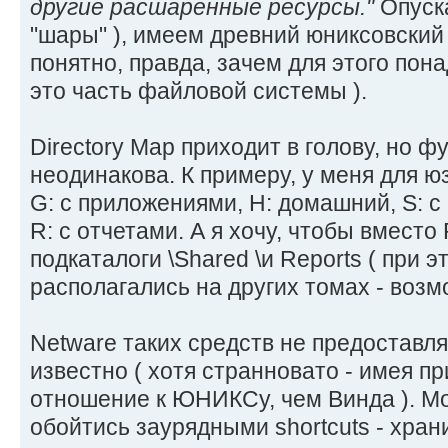
другие расшаренные ресурсы."
Опуска
"шары" ), имеем древний юниксовский
понятно, правда, зачем для этого по
это часть файловой системы ).
Directory Map приходит в голову, но 
неодинакова. К примеру, у меня для ю
G: с приложениями, H: домашний, S: 
R: с отчетами. А я хочу, чтобы вместо 
подкаталоги \Shared \и Reports ( при 
располагались на других томах - возмо
Netware таких средств не предоставля
известно ( хотя странновато - имея п
отношение к ЮНИКСу, чем Винда ). М
обойтись заурядными shortcuts - храни