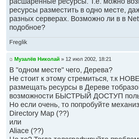
расшаренные ресурсы. Т.е. можно во
ресурсы разместить в одно месте, да
разных серверах. Возможно ли в в Net
подобное?
Freglik
Музалёв Николай
» 12 июл 2002, 18:21
В "одном месте" чего, Дерева?
Не стоит к этому стремиться, т.к НО
размещать ресурсы в Дереве тобраз
возможности БЫСТРЫЙ ДОСТУП поль
Но если очень, то попробуйте механи
Directory Map (??)
или
Aliace (??)