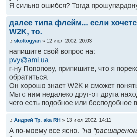
Я сильно ошибся? Тогда прошупардону
далее типа флейм... если хочет
W2K, то.
skoltogyan
» 12 июл 2002, 20:03
напишите свой вопрос на:
pvy@ami.ua
г-ну Попопову, припишите, что я поре
обратиться.
Он хорошо знает W2K и сможет понять
Мы с ним недалеко друг-от друга нах
чего есть подобное или бесподобное
Андрей Тр. aka RH
» 13 июл 2002, 14:11
А по-моему все ясно.
"на "расшареном