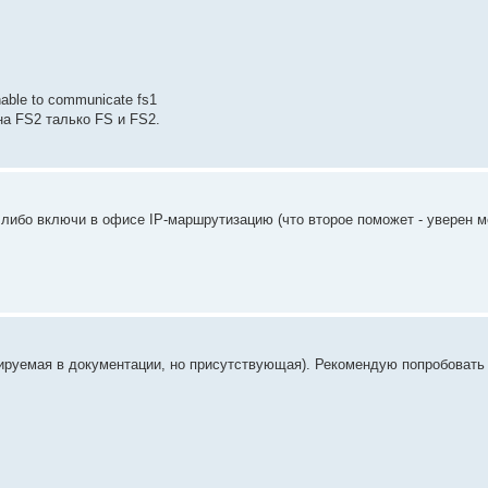
able to communicate fs1
 на FS2 талько FS и FS2.
либо включи в офисе IP-маршрутизацию (что второе поможет - уверен м
шируемая в документации, но присутствующая). Рекомендую попробовать