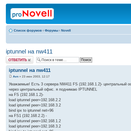
Список форумов
‹
Форумы
‹
Novell
iptunnel на nw411
Ответить
iptunnel на nw411
Avn
» 23 июн 2003, 12:17
Уважаемые! Есть 3 сервера NW411 FS (192.168.1.2)- центральный офи
через центральный офис. я поднимаю IPTUNNEL
на FS (192.168.1.2)-
load iptunnel peer=192.168.2.2
load iptunnel peer=192.168.3.2
bind ipx to iptunnel net=96
на FS1 (192.168.2.2) -
load iptunnel peer=192.168.1.2
load iptunnel peer=192.168.3.2