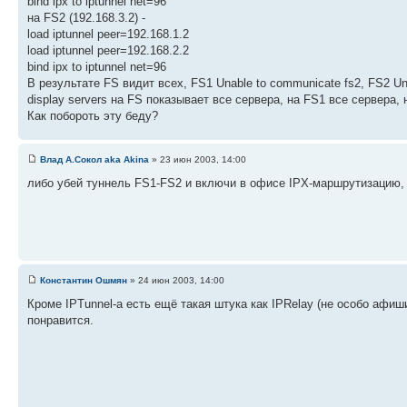
bind ipx to iptunnel net=96
на FS2 (192.168.3.2) -
load iptunnel peer=192.168.1.2
load iptunnel peer=192.168.2.2
bind ipx to iptunnel net=96
В результате FS видит всех, FS1 Unable to communicate fs2, FS2 Un
display servers на FS показывает все сервера, на FS1 все сервера,
Как побороть эту беду?
Влад А.Сокол aka Akina
» 23 июн 2003, 14:00
либо убей туннель FS1-FS2 и включи в офисе IPX-маршрутизацию, 
Константин Ошмян
» 24 июн 2003, 14:00
Кроме IPTunnel-а есть ещё такая штука как IPRelay (не особо афи
понравится.