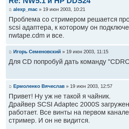
Re: NW5.1 и HP DDS24
alexp_mac
» 19 июн 2003, 10:21
Проблема со стримером решается про
scsi адаптера, к которому он подключе
nwtape.cdm и все.
Игорь Семеновский
» 19 июн 2003, 11:15
Для CD попробуй дать команду "CDR
Ермоленко Вячеслав
» 19 июн 2003, 12:57
Привет! Ну уж не такой я чайник.
Драйвер SCSI Adaptec 2000S загруже
работает. Все винты на первом канале
стример. И он не видится.