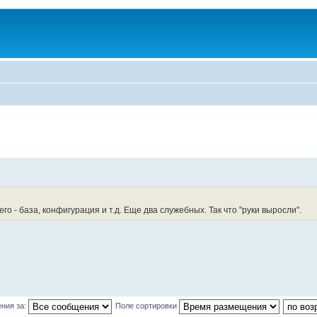
 - база, конфигурация и т.д. Еще два служебных. Так что "руки выросли".
ния за:
Поле сортировки