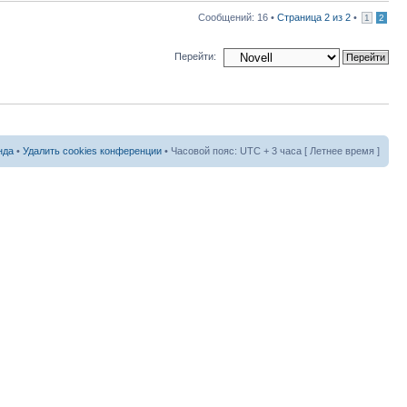
Сообщений: 16 •
Страница
2
из
2
•
1
2
Перейти:
нда
•
Удалить cookies конференции
• Часовой пояс: UTC + 3 часа [ Летнее время ]