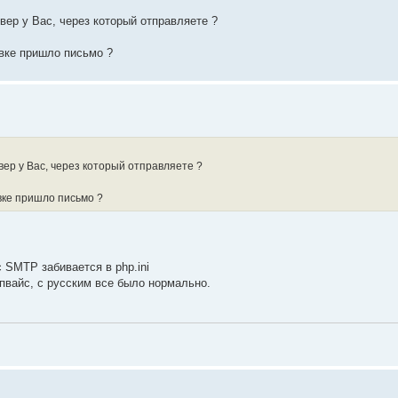
рвер у Вас, через который отправляете ?
овке пришло письмо ?
рвер у Вас, через который отправляете ?
овке пришло письмо ?
 SMTP забивается в php.ini
упвайс, с русским все было нормально.