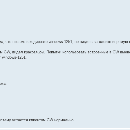
а, что письмо в кодировке windows-1251, но нигде в заголовке впрямую
 м GW, видел кракозябры. Попытки использовать встроенные в GW вьюв
т windows-1251.
ьма.
истему читается клиентом GW нормально.