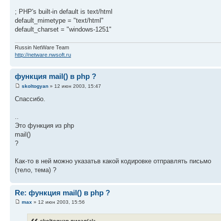
; PHP's built-in default is text/html
default_mimetype = "text/html"
default_charset = "windows-1251"
Russin NetWare Team
http://netware.nwsoft.ru
функция mail() в php ?
skoltogyan
» 12 июн 2003, 15:47
Cпассибо.
..
Это функция из php
mail()
?
Как-то в ней можно указатьв какой кодировке отправлять письмо
(тело, тема) ?
Re: функция mail() в php ?
max
» 12 июн 2003, 15:56