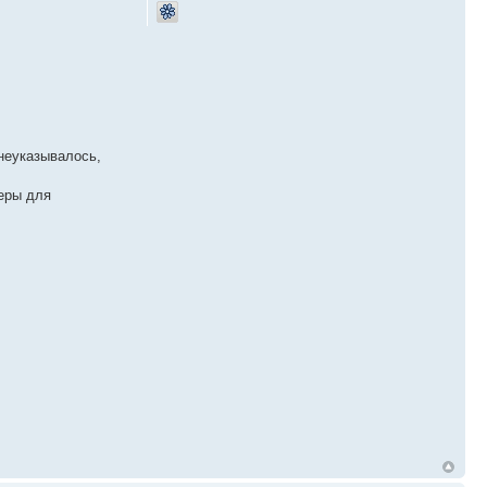
 неуказывалось,
еры для