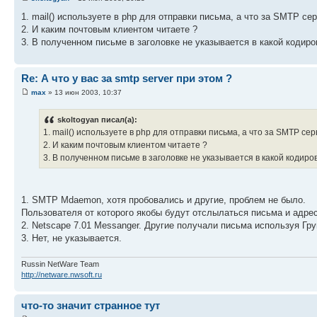
1. mail() используете в php для отправки письма, а что за SMTP се
2. И каким почтовым клиентом читаете ?
3. В полученном письме в заголовке не указывается в какой кодир
Re: А что у вас за smtp server при этом ?
max
» 13 июн 2003, 10:37
skoltogyan писал(а):
1. mail() используете в php для отправки письма, а что за SMTP се
2. И каким почтовым клиентом читаете ?
3. В полученном письме в заголовке не указывается в какой кодир
1. SMTP Mdaemon, хотя пробовались и другие, проблем не было.
Пользователя от которого якобы будут отслылаться письма и адрес
2. Netscape 7.01 Messanger. Другие получали письма используя Гр
3. Нет, не указывается.
Russin NetWare Team
http://netware.nwsoft.ru
что-то значит странное тут