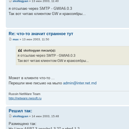
skoltogyan
» 13 июн 2003, 11:40
я отсылаю через SMTP - GWIA6.0.3
Так вот читаю клиентом GW и кракозябры...
Re: что-то значит странное тут
max
» 13 июн 2003, 11:50
skoltogyan писал(а):
я отсылаю через SMTP - GWIA6.0.3
Так вот читаю клиентом GW и кракозябры...
Может в клиенте что-то ...
Перешли мне письмо на мыло
admin@inter.net.md
Russin NetWare Team
http://netware.nwsoft.ru
Решил так:
skoltogyan
» 14 июн 2003, 15:48
Размещено так:
На Linux ASP7.3 apache1.3.27 и php4.1.2