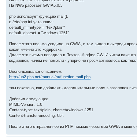
На NW6 работает GWIA6.0.3.
php использует функцию mail().
в /etc/php.ini установил:
default_mimetype = "text/plain"
default_charset = "windows-1251"
После этого письмо уходило на GWIA, и там видел в очереди прием
какая именно это кодировка.
Далее это письмо попадало в Почтовый офис GW. И читая клиенто
кодировок, ничем не помогли - упорно не просмартивалось как текс
Воспользовался описанием:
http://ua2.php.net/manual/ru/function.mail.php
там показано, как добавлять дополнительные поля в заголовок пис
Добавил следующее:
MIME-Version: 1.0
Content-type: text/plain; charset=windows-1251
Content-transfer-encoding: 8bit
После этого отправленное из PHP письмо через мой GWIA в мою с