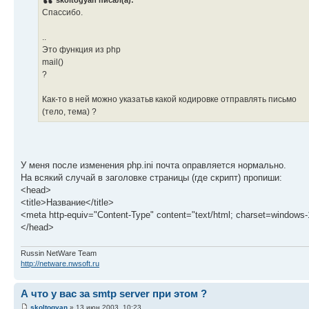
skoltogyan писал(а):
Cпассибо.
..
Это функция из php
mail()
?
Как-то в ней можно указатьв какой кодировке отправлять письмо
(тело, тема) ?
У меня после изменения php.ini почта оправляется нормально.
На всякий случай в заголовке страницы (где скрипт) пропиши:
<head>
<title>Название</title>
<meta http-equiv="Content-Type" content="text/html; charset=windows
</head>
Russin NetWare Team
http://netware.nwsoft.ru
А что у вас за smtp server при этом ?
skoltogyan
» 13 июн 2003, 10:23