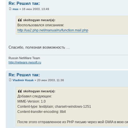
Re: Решил так:
max
» 16 июн 2003, 13:49
skoltogyan писал(а):
Воспользовался описанием:
http://ua2.php.net/manual/ru/function.mail.php
Спасибо, полезная возможность ...
Russin NetWare Team
http://netware.nwsoft.ru
Re: Решил так:
Vladimir Kozak
» 20 июн 2003, 11:36
skoltogyan писал(а):
Добавил следующее:
MIME-Version: 1.0
Content-type: text/plain; charset=windows-1251
Content-transfer-encoding: 8bit
После этого отправленное из PHP письмо через мой GWIA в мою с