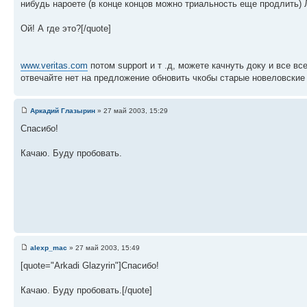
нибудь нароете (в конце концов можно триальность еще продлить) Л
Ой! А где это?[/quote]
www.veritas.com
потом support и т .д, можете качнуть доку и все 
отвечайте нет на предложение обновить чкобы старые новеловские мо
Аркадий Глазырин
» 27 май 2003, 15:29
Спасибо!
Качаю. Буду пробовать.
alexp_mac
» 27 май 2003, 15:49
[quote="Arkadi Glazyrin"]Спасибо!
Качаю. Буду пробовать.[/quote]