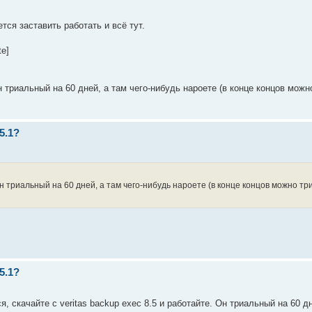
ется заставить работать и всё тут.
e]
Он триальный на 60 дней, а там чего-нибудь нароете (в конце концов мож
5.1?
 Он триальный на 60 дней, а там чего-нибудь нароете (в конце концов можно т
5.1?
я, скачайте с veritas backup exec 8.5 и работайте. Он триальный на 60 дн