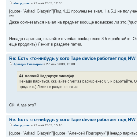
alexp_mac
» 27 май 2003, 12:40
[quote="Arkadi Glazyrin"]Под 4.11 проблем не знал. На 5.1 не получа
***
Даже сомневаться начал на предмет вообще возможно ли это.[/quot
Ненадо париться, скачайте с veritas backup exec 8.5 и работайте. 
еще продлить) Лежит в разделе патчи.
Re: Есть кто-нибудь у кого Tape device работает под NW 
Аркадий Глазырин
» 27 май 2003, 15:08
Алексей Подгорчук писал(а):
Ненадо париться, скачайте с veritas backup exec 8.5 и работайте.
продлить) Лежит в разделе патчи.
Ой! А где это?
Re: Есть кто-нибудь у кого Tape device работает под NW 
alexp_mac
» 27 май 2003, 15:16
[quote="Arkadi Glazyrin"][quote="Алексей Подгорчук"]Ненадо паритьс