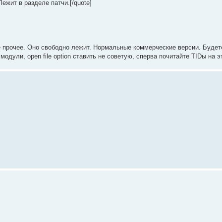
ежит в разделе патчи.[/quote]
все прочее. Оно свободно лежит. Нормальные коммерческие версии. Буде
дули, open file option ставить не советую, сперва почитайте TIDы на э