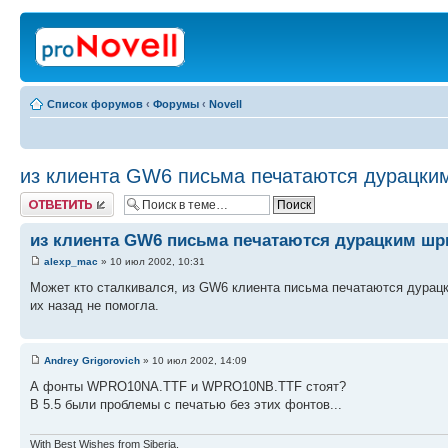
Список форумов
‹
Форумы
‹
Novell
из клиента GW6 письма печатаются дурацк
Ответить
из клиента GW6 письма печатаются дурацким ш
alexp_mac
» 10 июл 2002, 10:31
Может кто сталкивался, из GW6 клиента письма печатаются дурацки
их назад не помогла.
Andrey Grigorovich
» 10 июл 2002, 14:09
А фонты WPRO10NA.TTF и WPRO10NB.TTF стоят?
В 5.5 были проблемы с печатью без этих фонтов...
With Best Wishes from Siberia,