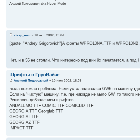
Андрей Григорович aka Hyper Mode
alexp_mac
» 10 июл 2002, 15:04
[quote="Andrey Grigorovich"]А фонты WPRO10NA.TTF и WPRO10NB.
Нет, и в 55 не стояли. Что интересно под вин 9х печатается, а под 
Шрифты в ГрупВайзе
Алексей Подорожный
» 10 июл 2002, 18:53
Была похожая проблема. Если усталавливался GW6 на машину где
Если на "чистую" машину, т.е. где никогда не было GW, то такого не
Решилось добавлением шрифтов
ANDALEMO TTF COMIC TTF COMICBD TTF
GEORGIA TTF Georgiab.TTF
GEORGIAI TTF
GEORGIAZ TTF
IMPACT TTF