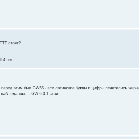
TTF стоят?
НТ4 нет.
 перед этим был GW55 - все латинские буквы и цифры печатались жир
 наблюдалось... GW 6.0.1 стоит.