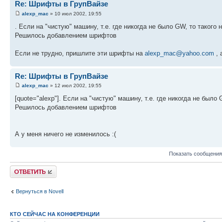
Re: Шрифты в ГрупВайзе
alexp_mac
» 10 июл 2002, 19:55
. Если на "чистую" машину, т.е. где никогда не было GW, то такого 
Решилось добавлением шрифтов
Если не трудно, пришлите эти шрифты на
alexp_mac@yahoo.com
, 
Re: Шрифты в ГрупВайзе
alexp_mac
» 12 июл 2002, 19:55
[quote="alexp"]. Если на "чистую" машину, т.е. где никогда не было 
Решилось добавлением шрифтов
А у меня ничего не изменилось :(
Показать сообщения
Ответить
Вернуться в Novell
КТО СЕЙЧАС НА КОНФЕРЕНЦИИ