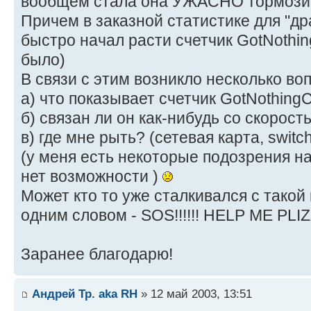
вообщем стала она УЖАСНО тормозит
Причем в заказной статистике для "д
быстро начал расти счетчик GotNothin
было)
В связи с этим возникло несколько во
а) что показывает счетчик GotNothingC
б) связан ли он как-нибудь со скорост
в) где мне рыть? (сетевая карта, switch
(у меня есть некоторые подозрения на
нет возможности )
Может кто то уже сталкивался с тако
одним словом - SOS!!!!!! HELP ME PLIZZ
Заранее благодарю!
Андрей Тр. aka RH
» 12 май 2003, 13:51