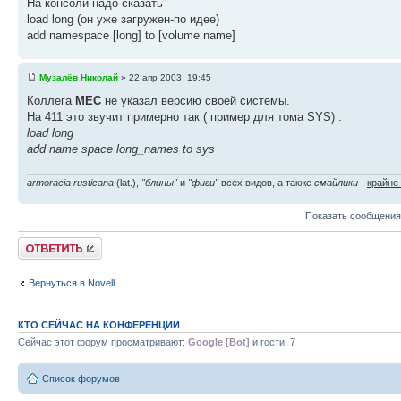
На консоли надо сказать
load long (он уже загружен-по идее)
add namespace [long] to [volume name]
Музалёв Николай
» 22 апр 2003, 19:45
Коллега
МЕС
не указал версию своей системы.
На 411 это звучит примерно так ( пример для тома SYS) :
load long
add name space long_names to sys
armoracia rusticana
(lat.),
"блины"
и
"фиги"
всех видов, а также
смайлики
-
крайне
Показать сообщения
Ответить
Вернуться в Novell
КТО СЕЙЧАС НА КОНФЕРЕНЦИИ
Сейчас этот форум просматривают:
Google [Bot]
и гости: 7
Список форумов