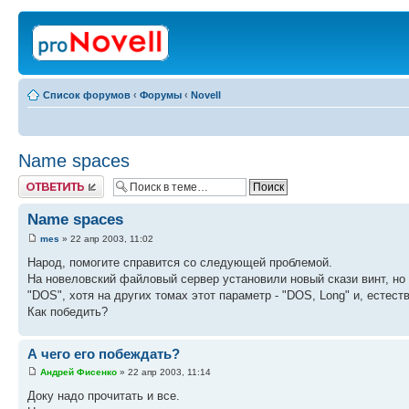
Список форумов
‹
Форумы
‹
Novell
Name spaces
Ответить
Name spaces
mes
» 22 апр 2003, 11:02
Народ, помогите справится со следующей проблемой.
На новеловский файловый сервер установили новый скази винт, но
"DOS", хотя на других томах этот параметр - "DOS, Long" и, естес
Как победить?
А чего его побеждать?
Андрей Фисенко
» 22 апр 2003, 11:14
Доку надо прочитать и все.