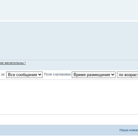
 не желательны !
 за:
Поле сортировки
Наша кома