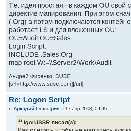
Т.е. идея простая - в каждом OU свой 
директив мапирования. При этом сна
(.Org) а потом подключаются контейне
работает LS и для вложенных OU:
OU=Audit.OU=Sales
Login Script:
INCLUDE .Sales.Org
map root W:=\\Server2\Work\Audit
Андрей Фисенко, SUSE
[url=http://www.suse.com][/url]
Re: Logon Script
Аркадий Глазырин
» 17 апр 2003, 09:45
IgorUSSR писал(а):
Как сделать чтобы не мапились sys к