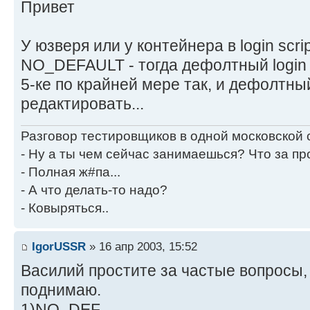
Привет
У юзверя или у контейнера в login scri
NO_DEFAULT - тогда дефолтный login s
5-ке по крайней мере так, и дефолтный 
редактировать...
Разговор тестировщиков в одной московской
- Ну а ты чем сейчас занимаешься? Что за пр
- Полная ж#па...
- А что делать-то надо?
- Ковыряться..
IgorUSSR
» 16 апр 2003, 15:52
Василий простите за частые вопросы, 
поднимаю.
1)NO_DEF...