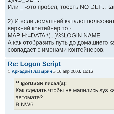
Или _ -это пробел, тоесть NO DEF... 
2) И если домашний каталог пользова
верхний контейнер то -
MAP H:=DATA:\(...)\%LOGIN NAME
А как отобразить путь до домашнего к
совпадает с именами контейнеров.
Re: Logon Script
Аркадий Глазырин
» 16 апр 2003, 16:16
IgorUSSR писал(а):
Как сделать чтобы не мапились sys к
автомате?
В NW6