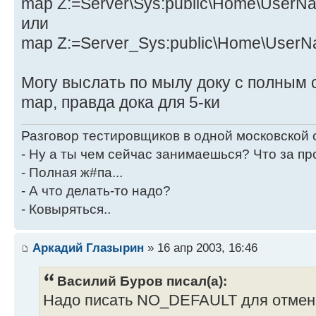
map Z:=Server\Sys:public\Home\UserN
или
map Z:=Server_Sys:public\Home\User
Могу выслать по мылу доку с полным
map, правда дока для 5-ки
Разговор тестировщиков в одной московской
- Ну а ты чем сейчас занимаешься? Что за пр
- Полная ж#па...
- А что делать-то надо?
- Ковыряться..
Аркадий Глазырин
» 16 апр 2003, 16:46
Василий Буров писал(а):
Надо писать NO_DEFAULT для отмен