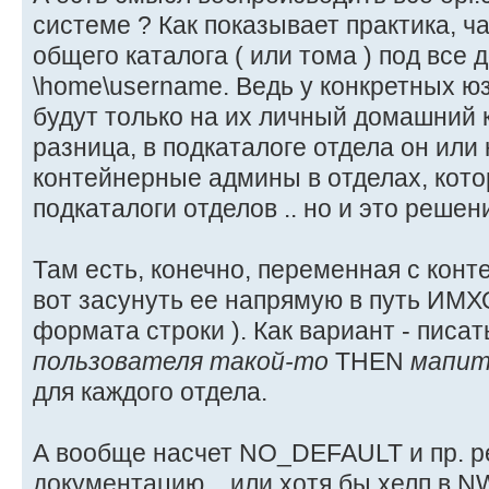
системе ? Как показывает практика, ч
общего каталога ( или тома ) под все
\home\username. Ведь у конкретных ю
будут только на их личный домашний к
разница, в подкаталоге отдела он или 
контейнерные админы в отделах, кот
подкаталоги отделов .. но и это решен
Там есть, конечно, переменная с конт
вот засунуть ее напрямую в путь ИМХО
формата строки ). Как вариант - писат
пользователя такой-то
THEN
мапит
для каждого отдела.
А вообще насчет NO_DEFAULT и пр. р
документацию .. или хотя бы хелп в N