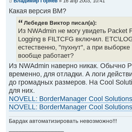
Владимир Горяев
» 16 апр 2003, 10:41
Какая версия BM?
Лебедев Виктор писал(а):
Из NWAdmin не могу увидеть Packet Fil
Logging в FILTCFG включил. ETC\LOG
естественно, "пухнут", а при выборке 
вообще работает?
Из NWAdmin наверно никак. Обычно Pack
временно, для отладки. А логи действ
до громадных размеров. На Cool Solut
для них.
NOVELL: BorderManager Cool Solutions 
NOVELL: BorderManager Cool Solutions 
Бардак автоматизировать невозможно!!!
_________________