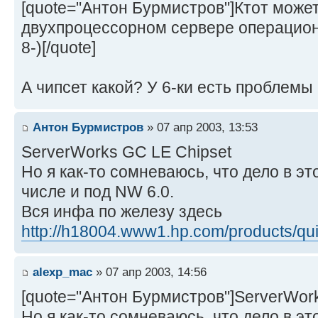
[quote="Антон Бурмистров"]Ктот може
двухпроцессорном сервере операцион
8-)[/quote]
А чипсет какой? У 6-ки есть проблемы
Антон Бурмистров
» 07 апр 2003, 13:53
ServerWorks GC LE Chipset
Но я как-то сомневаюсь, что дело в эт
числе и под NW 6.0.
Вся инфа по железу здесь
http://h18004.www1.hp.com/products/quic 
alexp_mac
» 07 апр 2003, 14:56
[quote="Антон Бурмистров"]ServerWor
Но я как-то сомневаюсь, что дело в эт