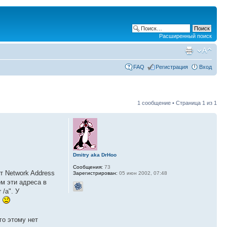
Расширенный поиск
FAQ
Регистрация
Вход
1 сообщение • Страница
1
из
1
Dmitry aka DrHoo
Сообщения:
73
т Network Address
Зарегистрирован:
05 июн 2002, 07:48
м эти адреса в
/a". У
S
го этому нет