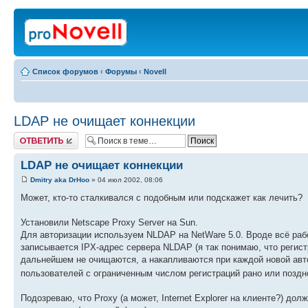
Список форумов
‹
Форумы
‹
Novell
LDAP не очищает коннекции
Ответить
LDAP не очищает коннекции
Dmitry aka DrHoo
» 04 июл 2002, 08:06
Может, кто-то сталкивался с подобным или подскажет как лечить?
Установили Netscape Proxy Server на Sun.
Для авторизации используем NLDAP на NetWare 5.0. Вроде всё рабо
записывается IPX-адрес сервера NLDAP (я так понимаю, что регис
дальнейшем не очищаются, а накапливаются при каждой новой автор
пользователей с ограниченным числом регистраций рано или поздн
Подозреваю, что Proxy (а может, Internet Explorer на клиенте?) до