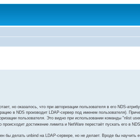
тает, но оказалось, что при авторизации пользователя в его NDS-атрибу
трацию в NDS производит LDAP-сервер под именем пользователя). Приче
изации пользователя. Это видно при использовании команды "nlist user 
о происходит достижение лимита и NetWare перестаёт пускать его в ND
лжен бы делать unbind на LDAP-сервере, но не делает. Вроде бы научить е