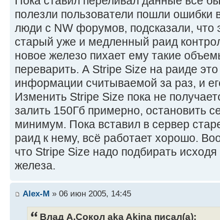
Пока ставил переливал данные всё бы
полезли пользователи пошли ошибки 
люди с NW форумов, подсказали, что 
старый уже и медленный раид контро
новое железо пихает ему такие объемы
переварить. А Stripe Size на раиде это
информации считываемой за раз, и ег
Изменить Stripe Size пока не получает
залить 150Гб примерно, остановить с
минимум. Пока вставил в сервер стар
раид к нему, всё работает хорошо. Во
что Stripe Size надо подбирать исход
железа.
Alex-M
» 06 июн 2005, 14:45
Влад А.Сокол aka Akina писал(а):