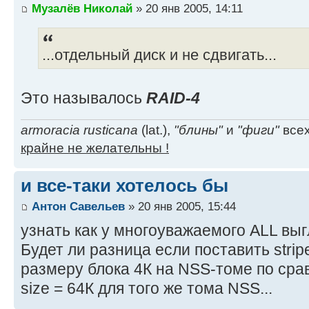
Музалёв Николай
» 20 янв 2005, 14:11
...отдельный диск и не сдвигать...
Это называлось
RAID-4
armoracia rusticana
(lat.),
"блины"
и
"фиги"
всех
крайне не желательны !
и все-таки хотелось бы
Антон Савельев
» 20 янв 2005, 15:44
узнать как у многоуважаемого ALL выгл
Будет ли разница если поставить strip
размеру блока 4К на NSS-томе по сра
size = 64К для того же тома NSS...