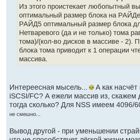
Из этого проистекает любопытный вы
оптимальный размер блока на РАЙДе
РАЙД5 оптимальный размер блока д
Нетваревого (да и не только) тома ра
тома)/(кол-во дисков в массиве - 2). 
блока тома приводит к 1 операции чт
массива.
Интереесная мысель...
А как насчё
iSCSI/FC? А ежели массив из, скажем д
тогда сколько? Для NSS имеем 4096/60
не смешно...
Вывод другой - при уменьшении страй
что не способствует лёгкой жизни мозг