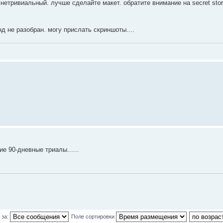
нетривиальный. лучше сделайте макет. обратите внимание на secret store
д не разобран. могу прислать скриншоты....
е 90-дневные триалы......
 за:
Поле сортировки