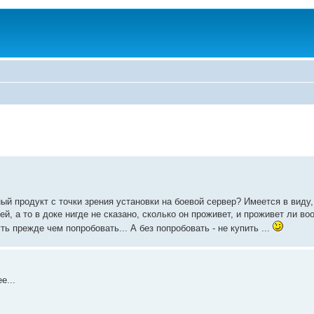
ный продукт с точки зрения установки на боевой сервер? Имеется в виду,
й, а то в доке нигде не сказано, сколько он проживет, и проживет ли во
ь прежде чем попробовать... А без попробовать - не купить ...
е...