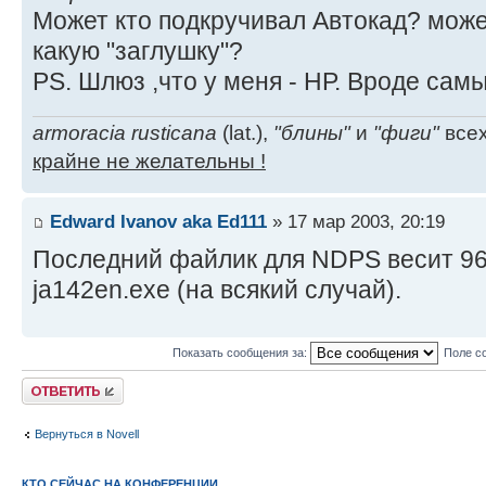
Может кто подкручивал Автокад? может
какую "заглушку"?
PS. Шлюз ,что у меня - НР. Вроде самы
armoracia rusticana
(lat.),
"блины"
и
"фиги"
всех
крайне не желательны !
Edward Ivanov aka Ed111
» 17 мар 2003, 20:19
Последний файлик для NDPS весит 96
ja142en.exe (на всякий случай).
Показать сообщения за:
Поле с
Ответить
Вернуться в Novell
КТО СЕЙЧАС НА КОНФЕРЕНЦИИ