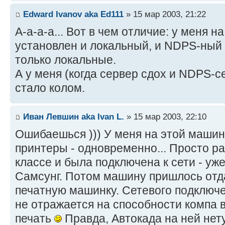
Edward Ivanov aka Ed111
» 15 мар 2003, 21:22
А-а-а-а... Вот в чем отличие: у меня н
установлен и локальный, и NDPS-ный 
только локальные.
А у меня (когда сервер сдох и NDPS-с
стало колом.
Иван Левшин aka Ivan L.
» 15 мар 2003, 22:10
Ошибаешься ))) У меня на этой маши
принтеры - одновременно... Просто ра
классе и была подключена к сети - уж
Самсунг. Потом машину пришлось отда
печатную машинку. Сетевого подключен
не отражается на способности компа 
печать
Правда, Автокада на ней нету