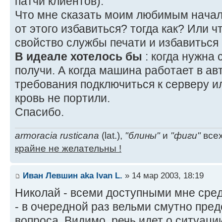
патчи клиентов).
Что мне сказать моим любимым начал
от этого избавиться? тогда как? Или 
свойство службы печати и избавиться
В идеале хотелось бы
: когда нужна 
получи. А когда машина работает в ав
требования подключиться к серверу ил
кровь не портили.
Спасибо.
armoracia rusticana
(lat.),
"блины"
и
"фиги"
всех
крайне не желательны !
Иван Левшин aka Ivan L.
» 14 мар 2003, 18:19
Николай - всеми доступными мне сре
- в очередной раз вельми смутно пред
вопроса. Видимо, речь идет о ситуации