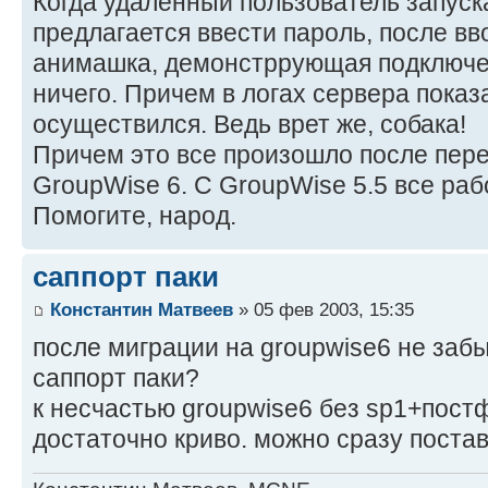
Когда удаленный пользователь запуск
предлагается ввести пароль, после вв
анимашка, демонстррующая подключен
ничего. Причем в логах сервера показа
осуществился. Ведь врет же, собака!
Причем это все произошло после пере
GroupWise 6. С GroupWise 5.5 все ра
Помогите, народ.
саппорт паки
Константин Матвеев
» 05 фев 2003, 15:35
после миграции на groupwise6 не заб
саппорт паки?
к несчастью groupwise6 без sp1+пост
достаточно криво. можно сразу постав