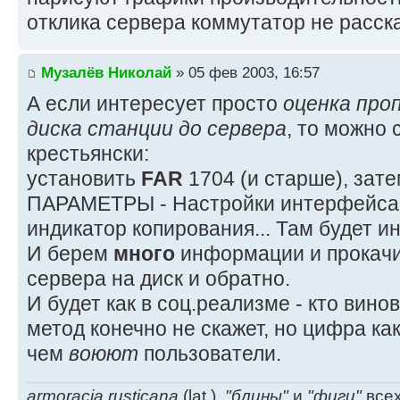
отклика сервера коммутатор не расска
Музалёв Николай
» 05 фев 2003, 16:57
А если интересует просто
оценка про
диска станции до сервера
, то можно 
крестьянски:
установить
FAR
1704 (и старше), зат
ПАРАМЕТРЫ - Настройки интерфейса 
индикатор копирования... Там будет и
И берем
много
информации и прокачи
сервера на диск и обратно.
И будет как в соц.реализме - кто винов
метод конечно не скажет, но цифра как
чем
воюют
пользователи.
armoracia rusticana
(lat.),
"блины"
и
"фиги"
всех