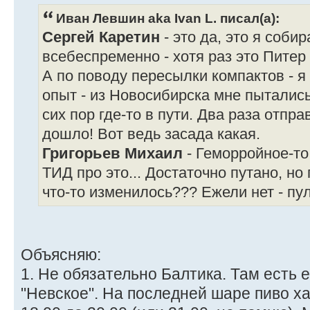
Иван Левшин aka Ivan L. писал(а):
Сергей Каретин
- это да, это я соби
всебеспременно - хотя раз это Питер 
А по поводу пересылки компактов - 
опыт - из Новосибирска мне пытались
сих пор где-то в пути. Два раза отпра
дошло! Вот ведь засада какая.
Григорьев Михаил
- Геморройное-то
ТИД про это... Достаточно путано, но
что-то изменилось??? Ежели нет - пу
Объясняю:
1. Не обязательно Балтика. Там есть 
"Невское". На последней шаре пиво х