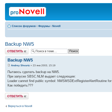
Список форумов
‹
Форумы
‹
Novell
Backup NW5
Ответить
Backup NW5
Andrey Shvartz
» 23 янв 2003, 15:19
Пытаюсь сделать backup на NW5.
При запуске SBSC.NLM выдает следующее:
Loader cannot find public symbol: NWSMSDExtRegisterAlertRoutine f
Как победить???
Ответить
Вернуться в Novell