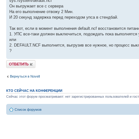
sys:/system/default.ncf
Он выгружает все с сервера
На его выполнение отвожу 2 Мин.
И 20 секунд задержка перед переходом упса в стендбай.
Так вот, если в момент выполнения default.ncf восстановится питани
1. УПС все-таки должен выключиться, подождать пока выполнятся у
или
2. DEFAULT.NCF выполнится, выгрузив все нужное, но процесс вы
?
Ответить
Вернуться в Novell
КТО СЕЙЧАС НА КОНФЕРЕНЦИИ
Сейчас этот форум просматривают: нет зарегистрированных пользователей и гост
Список форумов