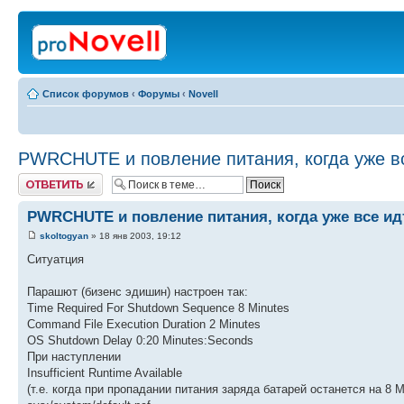
Список форумов
‹
Форумы
‹
Novell
PWRCHUTE и повление питания, когда уже вс
Ответить
PWRCHUTE и повление питания, когда уже все идт
skoltogyan
» 18 янв 2003, 19:12
Ситуатция
Парашют (бизенс эдишин) настроен так:
Time Required For Shutdown Sequence 8 Minutes
Command File Execution Duration 2 Minutes
OS Shutdown Delay 0:20 Minutes:Seconds
При наступлении
Insufficient Runtime Available
(т.е. когда при пропадании питания заряда батарей останется на 8 