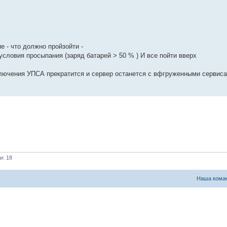
е - что должно пройзойти -
словия просыпания (заряд батарей > 50 % ) И все пойти вверх
ключения УПСА прекратится и сервер останется с вфгруженными сервис
и: 18
Наша кома