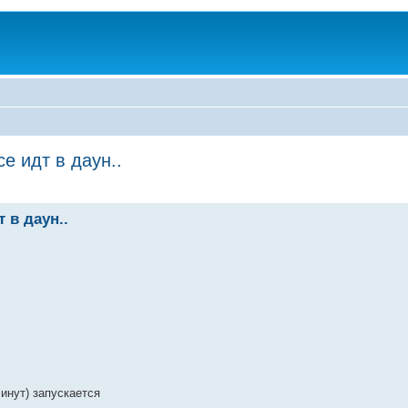
е идт в даун..
 в даун..
Минут) запускается