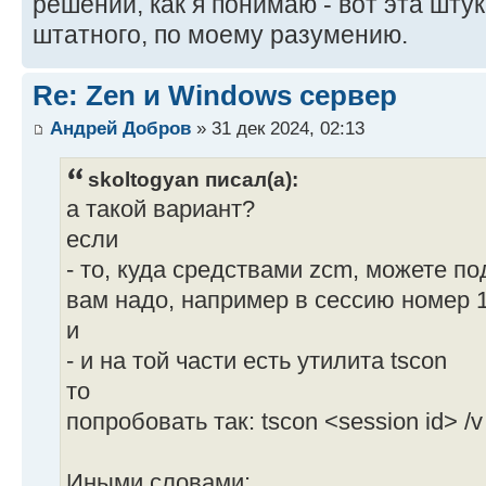
решении, как я понимаю - вот эта штук
штатного, по моему разумению.
Re: Zen и Windows сервер
Андрей Добров
» 31 дек 2024, 02:13
skoltogyan писал(а):
а такой вариант?
если
- то, куда средствами zcm, можете п
вам надо, например в сессию номер 
и
- и на той части есть утилита tscon
то
попробовать так: tscon <session id> /v
Иными словами: