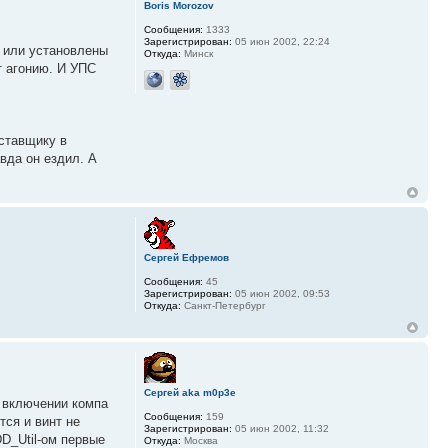
Boris Morozov
Сообщения:
1333
Зарегистрирован:
05 июн 2002, 22:24
а или установлены
Откуда:
Минск
т агонию. И УПС
ставщику в
вда он ездил. А
Сергей Ефремов
Сообщения:
45
Зарегистрирован:
05 июн 2002, 09:53
Откуда:
Санкт-Петербург
Сергей aka m0p3e
и включении компа
Сообщения:
159
тся и винт не
Зарегистрирован:
05 июн 2002, 11:32
DD_Util-ом первые
Откуда:
Москва