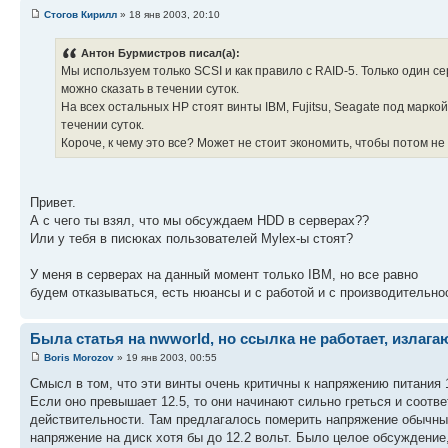
Стогов Кирилл
» 18 янв 2003, 20:10
Антон Бурмистров писал(а):
Мы используем только SCSI и как правило с RAID-5. Только один се
можно сказать в течении суток.
На всех остальных HP стоят винты IBM, Fujitsu, Seagate под марк
течении суток.
Короче, к чему это все? Может не стоит экономить, чтобы потом н
Привет.
А с чего ты взял, что мы обсуждаем HDD в серверах??
Или у тебя в писюках пользователей Mylex-ы стоят?
У меня в серверах на данный момент только IBM, но все равно
будем отказываться, есть нюансы и с работой и с производительно
Была статья на nwworld, но ссылка не работает, излагаю
Boris Morozov
» 19 янв 2003, 00:55
Смысл в том, что эти винты очень критичны к напряжению питания 
Если оно превышает 12.5, то они начинают сильно греться и соотве
действительности. Там предлагалось померить напряжение обычны
напряжение на диск хотя бы до 12.2 вольт. Было целое обсуждение