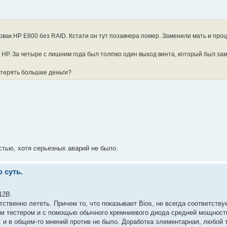
рвак HP E800 без RAID. Кстати он тут позавчера помер. Заменили мать и проц
ой HP. За четыре с лишним года был толmко один выход винта, который был за
е терять большие деньги?
стью, хотя серьезных аварий не было.
 суть.
12В.
тственно лететь. Причем то, что показывает Bios, не всегда соответству
м тестером и с помощью обычного кремниевого диода средней мощност
, и в общем-то мнений против не было. Доработка элементарная, любой 