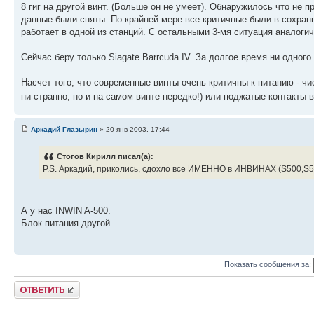
8 гиг на другой винт. (Больше он не умеет). Обнаружилось что не
данные были сняты. По крайней мере все критичные были в сохранн
работает в одной из станций. С остальными 3-мя ситуация аналогич
Сейчас беру только Siagate Barrcuda IV. За долгое время ни одного 
Насчет того, что современные винты очень критичны к питанию - ч
ни странно, но и на самом винте нередко!) или поджатые контакты 
Аркадий Глазырин
» 20 янв 2003, 17:44
Стогов Кирилл писал(а):
P.S. Аркадий, приколись, сдохло все ИМЕННО в ИНВИНАХ (S500,S5
А у нас INWIN A-500.
Блок питания другой.
Показать сообщения за:
Ответить