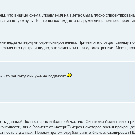
тем, что видимо схема управления на винтах была плохо спроектирован
начинает дохнуть. То что вы охлаждаете снаружи лишь немного продли
мне недавно вернули отремонтированный. Причем я его отдал своему по
сервисного центра и видно, что заменили платку электроники. Месяц пра
так что ремонту они уже не подлежат
нять данные! Полностью или большей частию. Синптомы были такие: пр
сконечности, либо (зависит от матери?) через некоторое время прекращае
ованность в данных. Первым делом отрубил винт в бивисе. Скопировал H