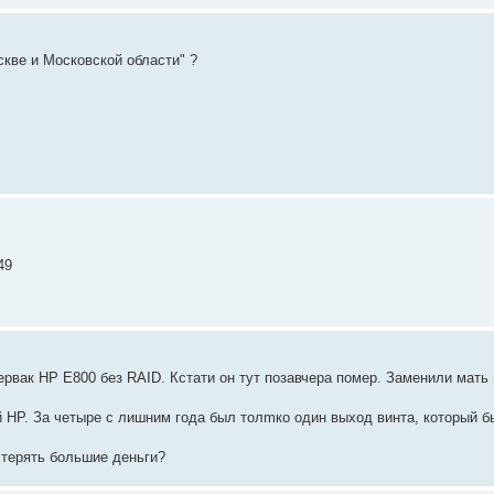
скве и Московской области" ?
49
ервак HP E800 без RAID. Кстати он тут позавчера помер. Заменили мать 
ой HP. За четыре с лишним года был толmко один выход винта, который 
 терять большие деньги?