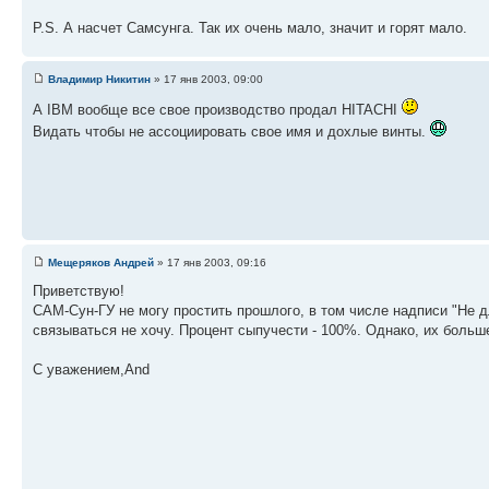
P.S. А насчет Самсунга. Так их очень мало, значит и горят мало.
Владимир Никитин
» 17 янв 2003, 09:00
А IBM вообще все свое производство продал HITACHI
Видать чтобы не ассоциировать свое имя и дохлые винты.
Мещеряков Андрей
» 17 янв 2003, 09:16
Приветствую!
САМ-Сун-ГУ не могу простить прошлого, в том числе надписи "Не д
связываться не хочу. Процент сыпучести - 100%. Однако, их больш
С уважением,And