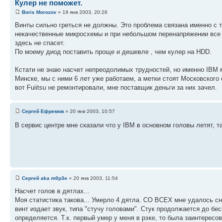
Кулер не поможет.
Boris Morozov
» 19 янв 2003, 20:26
Винты сильно греться не должны. Это проблема связана именно с 
некачественные микросхемы и при небольшом перенапряжении все 
здесь не спасет.
По моему диод поставить проще и дешевле , чем кулер на HDD.
Кстати не знаю насчет непреодолимых трудностей, но именно IBM 
Минске, мы с ними 6 лет уже работаем, а метки стоят Московского 
вот Fuiitsu не ремонтировали, мне поставщик деньги за них зачел.
Сергей Ефремов
» 20 янв 2003, 10:57
В сервис центре мне сказали что у IBM в основном головы летят, 
Сергей aka m0p3e
» 20 янв 2003, 11:54
Насчет голов в дятлах...
Моя статистика такова... Умерло 4 дятла. СО ВСЕХ мне удалось с
винт издает звук, типа "стучу головами". Стук продолжается до бе
определяется. Т.к. первый умер у меня в рэке, то была заинтерес