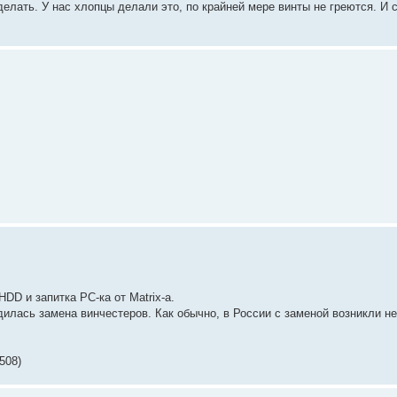
елать. У нас хлопцы делали это, по крайней мере винты не греются. И 
HDD и запитка PC-ка от Matrix-а.
одилась замена винчестеров. Как обычно, в России с заменой возникли 
508)