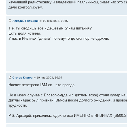
изучавший радиотехнику и владеющий паяльником, знает как это сд
дело контролируем.
Аркадий Глазырин
» 19 янв 2003, 03:07
Т.е. ты сводишь всё к дешевым блкам питания?
Есть доля истины.
У нас в Инвинах "дятлы" почему-то до сих пор не сдохли.
Стогов Кирилл
» 19 янв 2003, 16:07
Насчет перегрева IBM-ов - это правда.
Но в моем случае с Ericson-ом(да и с дятлом тоже) стоял кулер на 
Дятлы - брак был признан IBM-ом после долгого ожидания, и пров
трудности.
P.S. Аркадий, приколись, сдохло все ИМЕННО в ИНВИНАХ (S500,S