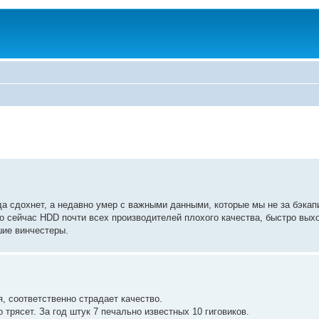
да сдохнет, а недавно умер с важными данными, которые мы не за бэкап
то сейчас HDD почти всех производителей плохого качества, быстро выхо
шие винчестеры.
, соответственно страдает качество.
о трясет. За год штук 7 печально известных 10 гиговиков.