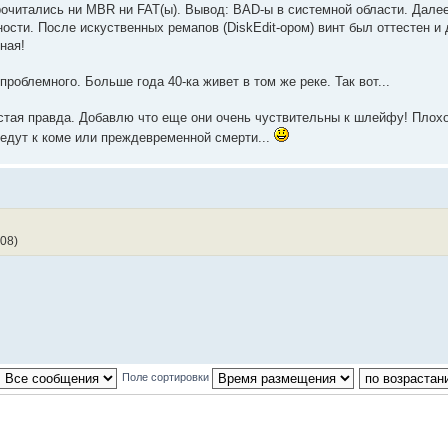
 прочитались ни MBR ни FAT(ы). Вывод: BAD-ы в системной области. Дал
ости. После искуственных ремапов (DiskEdit-ором) винт был оттестен и 
ная!
проблемного. Больше года 40-ка живет в том же реке. Так вот...
истая правда. Добавлю что еще они очень чуствительны к шлейфу! Плохо
ведут к коме или преждевременной смерти...
08)
Поле сортировки