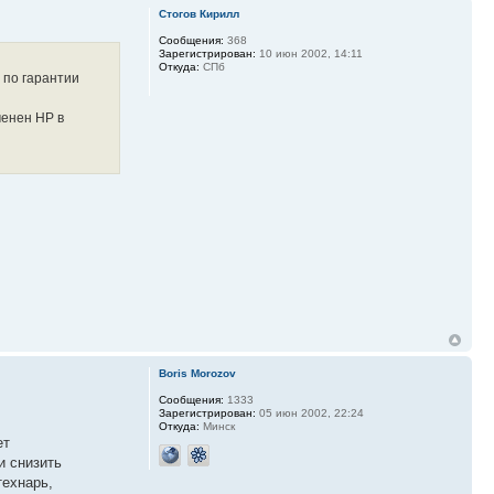
Стогов Кирилл
Сообщения:
368
Зарегистрирован:
10 июн 2002, 14:11
Откуда:
СПб
 по гарантии
менен HP в
Boris Morozov
Сообщения:
1333
Зарегистрирован:
05 июн 2002, 22:24
Откуда:
Минск
ет
и снизить
технарь,