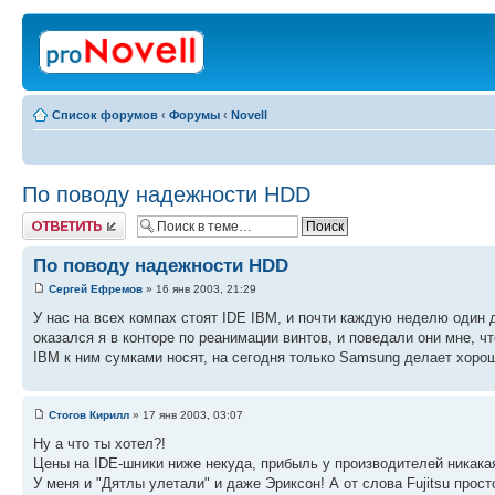
Список форумов
‹
Форумы
‹
Novell
По поводу надежности HDD
Ответить
По поводу надежности HDD
Сергей Ефремов
» 16 янв 2003, 21:29
У нас на всех компах стоят IDE IBM, и почти каждую неделю один 
оказался я в конторе по реанимации винтов, и поведали они мне, ч
IBM к ним сумками носят, на сегодня только Samsung делает хоро
Стогов Кирилл
» 17 янв 2003, 03:07
Ну а что ты хотел?!
Цены на IDE-шники ниже некуда, прибыль у производителей никакая
У меня и "Дятлы улетали" и даже Эриксон! А от слова Fujitsu прост