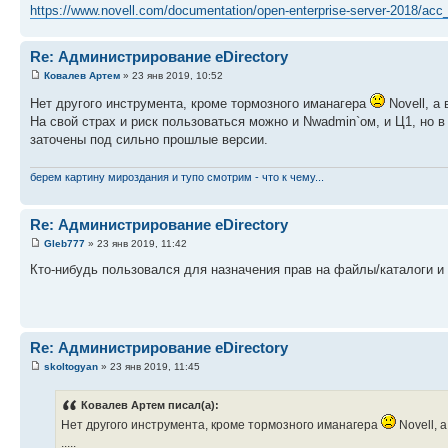
https://www.novell.com/documentation/open-enterprise-server-2018/acc
Re: Администрирование eDirectory
Ковалев Артем
» 23 янв 2019, 10:52
Нет другого инструмента, кроме тормозного иманагера
Novell, а
На свой страх и риск пользоваться можно и Nwadmin`ом, и Ц1, но в
заточены под сильно прошлые версии.
берем картину мироздания и тупо смотрим - что к чему...
Re: Администрирование eDirectory
Gleb777
» 23 янв 2019, 11:42
Кто-нибудь пользовался для назначения прав на файлы/каталоги и к
Re: Администрирование eDirectory
skoltogyan
» 23 янв 2019, 11:45
Ковалев Артем писал(а):
Нет другого инструмента, кроме тормозного иманагера
Novell, 
.....