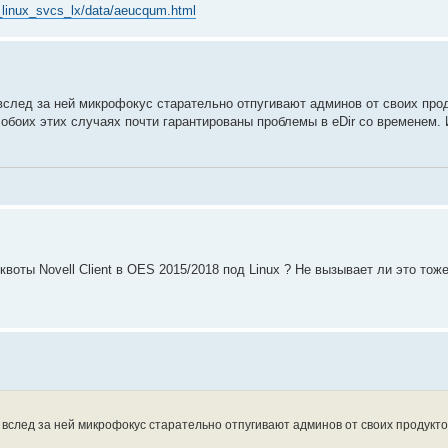
_linux_svcs_lx/data/aeucqum.html
 вслед за ней микрофокус старательно отпугивают админов от своих про
 обоих этих случаях почти гарантированы проблемы в eDir со временем. 
воты Novell Client в OES 2015/2018 под Linux ? Не вызывает ли это тож
а вслед за ней микрофокус старательно отпугивают админов от своих продукто