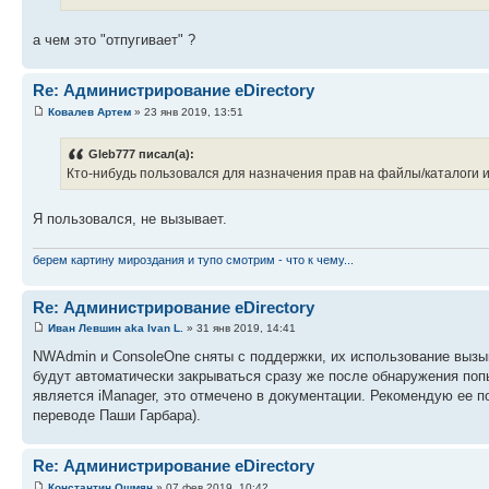
а чем это "отпугивает" ?
Re: Администрирование eDirectory
Ковалев Артем
» 23 янв 2019, 13:51
Gleb777 писал(а):
Кто-нибудь пользовался для назначения прав на файлы/каталоги и 
Я пользовался, не вызывает.
берем картину мироздания и тупо смотрим - что к чему...
Re: Администрирование eDirectory
Иван Левшин aka Ivan L.
» 31 янв 2019, 14:41
NWAdmin и ConsoleOne сняты с поддержки, их использование вызыв
будут автоматически закрываться сразу же после обнаружения по
является iManager, это отмечено в документации. Рекомендую ее п
переводе Паши Гарбара).
Re: Администрирование eDirectory
Константин Ошмян
» 07 фев 2019, 10:42