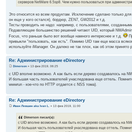
серверов NetWare 6.5sp8. Чем нужно пользоваться при администр
Это относится ко всем продуктам. Исключение сделано только для
он еще у кого остался), бордюр, ZEN7, GW2012 и т.д.
Тесты проводить не надо: например, с пользователями, созданным
Подавляющее большинство решений читают UID, который NWAdmin п
Focus, что раньше было вот вообще намного интереснее и т.д.
Пр
привыкли "пользовать, как есть". Помимо UID там еще масса всяког
используйте iManager. Он далеко не так плох, как об этом принято
Re: Администрирование eDirectory
Dimerson
» 13 фев 2019, 06:25
с UID вполне возможно. А как быть если дерево создавалось на NW
И большая часть пользователей унаследована еще оттель. Помнитс
wwwrun - кое-что по HTTP отдается с NSS тома).
Re: Администрирование eDirectory
Иван Левшин aka Ivan L.
» 13 фев 2019, 11:00
Dimerson писал(а):
с UID вполне возможно. А как быть если дерево создавалось на NW
И большая часть пользователей унаследована еще оттель. Помнитс