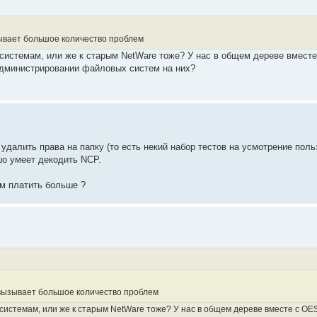
ывает большое количество проблем
S системам, или же к старым NetWare тоже? У нас в общем дереве вместе
администрировании файловых систем на них?
 удалить права на папку (то есть некий набор тестов на усмотрение поль
шо умеет декодить NCP.
ем платить больше ?
вызывает большое количество проблем
 системам, или же к старым NetWare тоже? У нас в общем дереве вместе с OES