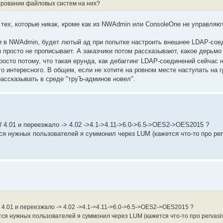
ировании файловых систем на них?
 тех, которые никак, кроме как из NWAdmin или ConsoleOne не управляю
и в NWAdmin, будет лютый ад при попытке настроить внешнее LDAP-сое
росто не прописывает. А заказчики потом рассказывают, какое дерьмо 
осто потому, что такая ерунда, как дебаггинг LDAP-соединений сейчас н
о интересного. В общем, если не хотите на ровном месте наступать на г
 рассказывать в среде "труЪ-админов новел".
 4.01 и переезжало -> 4.02 ->4.1->4.11->6.0->6.5->OES2->OES2015 ?
я нужных пользователей я суммонил через LUM (кажется что-то про perv
 4.01 и переезжало -> 4.02 ->4.1->4.11->6.0->6.5->OES2->OES2015 ?
я нужных пользователей я суммонил через LUM (кажется что-то про pervasiv