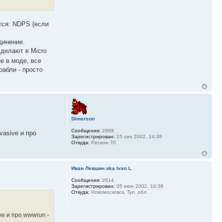
тся: NDPS (если
динение.
делают в Micro
е в моде, все
рабли - просто
Dimerson
Сообщения:
2969
asive и про
Зарегистрирован:
15 сен 2002, 14:39
Откуда:
Регион 70
Иван Левшин aka Ivan L.
Сообщения:
2614
Зарегистрирован:
05 июн 2002, 18:36
Откуда:
Новомосковск, Тул. обл.
e и про wwwrun -