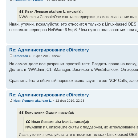
Иван Левшин aka Ivan L. писал(а):
NWAdmin и ConsoleOne сняты с поддержки, их использование выз
Иван, уточни, пожалуйста: это относится только к Linux-based OE
несколько серверов NetWare 6.5sp8. Чем нужно пользоваться при 
Re: Администрирование eDirectory
Dimerson
» 08 фев 2019, 05:42
На самом деле все разрешит простой тест. Раздать права на папку,
Делать в NWAdmin,C1, iManager. Заснифать WireShark'ом. Он хоро
Сравнить. Если обычный порошок использует те же NCP Calls, зач
Re: Администрирование eDirectory
Иван Левшин aka Ivan L.
» 12 фев 2019, 22:28
Константин Ошмян писал(а):
Иван Левшин aka Ivan L. писал(а):
NWAdmin и ConsoleOne сняты с поддержки, их использование 
Иван, уточни, пожалуйста: это относится только к Linux-based OES