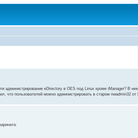
я администрирование eDirectory в OES под Linux кроме iManager? В не
л, что пользователей можно администрировать в старом nwadmin32 от 
варината: