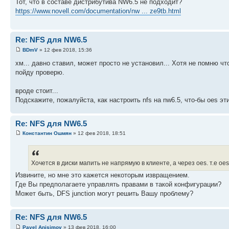
Тот, что в составе дистрибутива NW6.5 не подходит?
https://www.novell.com/documentation/nw ... ze9tb.html
Re: NFS для NW6.5
BDmV
» 12 фев 2018, 15:36
хм... давно ставил, может просто не установил... Хотя не помню чт
пойду проверю.
вроде стоит...
Подскажите, пожалуйста, как настроить nfs на nw6.5, что-бы oes э
Re: NFS для NW6.5
Константин Ошмян
» 12 фев 2018, 18:51
Хочется в диски мапить не напрямую в клиенте, а через oes. т.е оеs
Извините, но мне это кажется некоторым извращением.
Где Вы предполагаете управлять правами в такой конфигурации?
Может быть, DFS junction могут решить Вашу проблему?
Re: NFS для NW6.5
Pavel Anisimov
» 13 фев 2018, 16:00