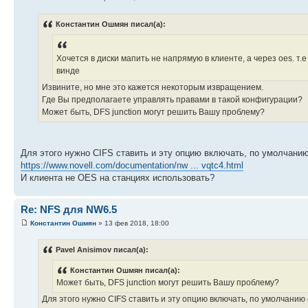
Константин Ошмян писал(а):
Хочется в диски мапить не напрямую в клиенте, а через oes. т.е 
винде
Извините, но мне это кажется некоторым извращением.
Где Вы предполагаете управлять правами в такой конфигурации?
Может быть, DFS junction могут решить Вашу проблему?
Для этого нужно CIFS ставить и эту опцию включать, по умолчан
https://www.novell.com/documentation/nw ... vqtc4.html
И клиента не OES на станциях использовать?
Re: NFS для NW6.5
Константин Ошмян
» 13 фев 2018, 18:00
Pavel Anisimov писал(а):
Константин Ошмян писал(а):
Может быть, DFS junction могут решить Вашу проблему?
Для этого нужно CIFS ставить и эту опцию включать, по умолчани