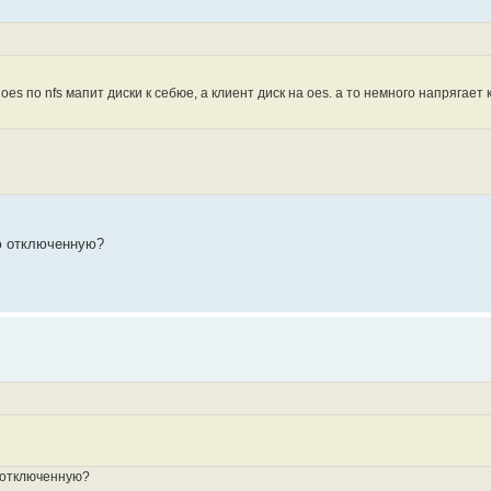
оеs по nfs мапит диски к себюе, а клиент диск на oes. а то немного напрягает 
ию отключенную?
ю отключенную?