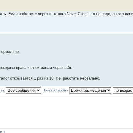
ть. Если работаете через штатного Novel Client - то не надо, он это пони
 нормально.
озданы права к этим мапам через eDir.
талог открывается 1 раз из 10. т.е. работать нереально.
 за:
Поле сортировки
и: 7