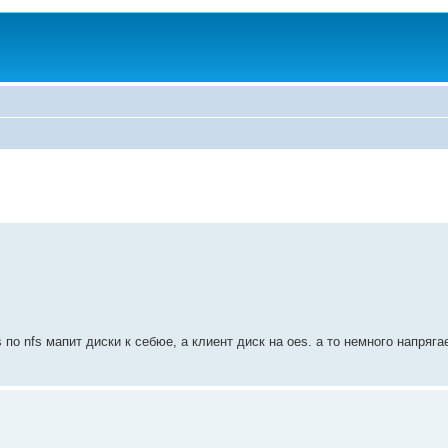
 по nfs мапит диски к себюе, а клиент диск на oes. а то немного напряга