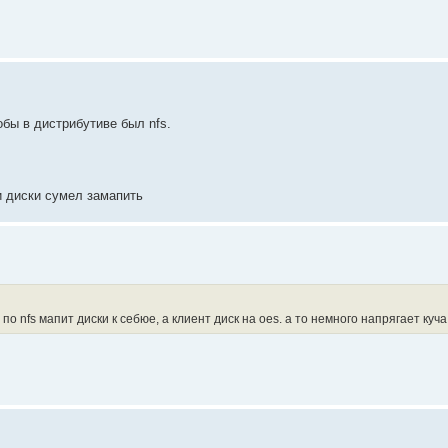
обы в дистрибутиве был nfs.
ти диски сумел замапить
 по nfs мапит диски к себюе, а клиент диск на oes. а то немного напрягает куча