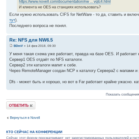
https://www.novell.com/documentation/nw ... vqtc4.html
И клиента не OES на станциях использовать?
Если нужно использовать CIFS for NetWare - то да, ставить и включа
тут
).
Последнего вопроса не понял.
Re: NFS для NW6.5
BDmV
» 14 фев 2018, 09:30
У меня такая схема уже работает, правда на базе OES. И работает
Сервер1 OES отдаёт по NFS каталоги.
Сервер2 эти каталоги мапит к себе.
Через RemoteManager создан NCP к каталогу Сервера2 с мапами и р
Dfs - может быть и хорошо, но вот в Far работает крайне ужасно. ка
Показать сообщения
Ответить
Вернуться в Novell
КТО СЕЙЧАС НА КОНФЕРЕНЦИИ
Сейчас этот форум просматривают: нет зарегистрированных пользователей и гост