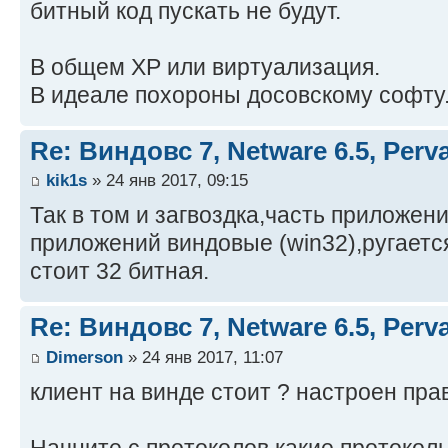
битный код пускать не будут.
В общем XP или виртуализация.
В идеале похороны досовскому софту
Re: Виндовс 7, Netware 6.5, Per
kik1s
» 24 янв 2017, 09:15
Так в том и загвоздка,часть приложени
приложений виндовые (win32),ругаетс
стоит 32 битная.
Re: Виндовс 7, Netware 6.5, Per
Dimerson
» 24 янв 2017, 11:07
клиент на винде стоит ? настроен пра
Начните с протоколов какие протокол