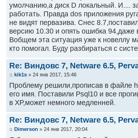
умолчанию,а диск D локальный. И.... з
работать. Правда dos приложения руг
не видят первазива. Снес 8.7,поставил
версию 10.30 и опять ошибка 94,даже 
Вобщем эта ситуация уже к новеллу м
кто помогал. Буду разбираться с сист
Re: Виндовс 7, Netware 6.5, Per
kik1s
» 24 янв 2017, 15:46
Проблему решили,прописав в файле ho
его имя. Поставили Psql10 и все проги
в XP,может немного медленней.
Re: Виндовс 7, Netware 6.5, Per
Dimerson
» 24 янв 2017, 20:04