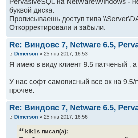
PеrvаsivеSQL на NetWаre\Windоws - н
буквой диска.
Прописываешь доступ типа \\Server\DA
Откорректировали и забыли.
Re: Виндовс 7, Netware 6.5, Per
Dimerson
» 25 янв 2017, 16:53
Я имею в виду клиент 9.5 патченый , а
У нас софт самописный все ок на 9.5/n
прочее.
Re: Виндовс 7, Netware 6.5, Per
Dimerson
» 25 янв 2017, 16:56
kik1s писал(а):