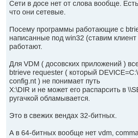
Сети в досе нет от слова вообще. Есть
что они сетевые.
Посему программы работающие с btriev
написанные под win32 (ставим клиент 
работают.
Для VDM ( досовских приложений ) все
btrieve requester ( который DEVICE=C:\
config.nt ) не понимает путь
X:\DIR и не может его распарсить в 
ругачкой обламывается.
Это в свежих вендах 32-битных.
А в 64-битных вообще нет vdm, comma