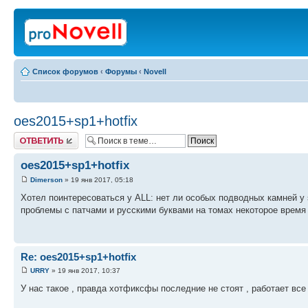
Список форумов
‹
Форумы
‹
Novell
oes2015+sp1+hotfix
Ответить
oes2015+sp1+hotfix
Dimerson
» 19 янв 2017, 05:18
Хотел поинтересоваться у ALL: нет ли особых подводных камней у s
проблемы с патчами и русскими буквами на томах некоторое время н
Re: oes2015+sp1+hotfix
URRY
» 19 янв 2017, 10:37
У нас такое , правда хотфиксфы последние не стоят , работает вс