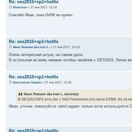
Re: oes2015+sp1+hotfix
Dimerson
» 27 янв 2017, 11:14
Спасибо Иван, пока DsfW не нужен.
Re: oes2015+sp1+hotfix
Иван Левшин aka Ivan L.
» 27 янв 2017, 13:20
Очень интересная штука, на самом деле.
В остальном не вижу никаких особых проблем с OES2015. Лично м
Re: oes2015+sp1+hotfix
Константин Ошмян
» 27 янв 2017, 15:32
Иван Левшин aka Ivan L. писал(а):
В OES2015SP1 есть баг с XAD Framework (это кусок DSfW). Из-за не
Иван, уточни, пожалуйста: ndsd падает только если используется 
Re: oes2015+sp1+hotfix