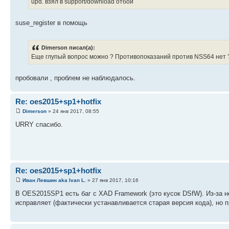
upd. взял в support/download отбой
suse_register в помощь
Dimerson писал(а):
Еще глупый вопрос можно ? Противопоказаний против NSS64 нет 
пробовали , проблем не наблюдалось.
Re: oes2015+sp1+hotfix
Dimerson
» 24 янв 2017, 08:55
URRY спасибо.
Re: oes2015+sp1+hotfix
Иван Левшин aka Ivan L.
» 27 янв 2017, 10:16
В OES2015SP1 есть баг с XAD Framework (это кусок DSfW). Из-за не
исправляет (фактически устанавливается старая версия кода), но п