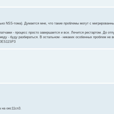
ько NSS-тома). Думается мне, что такие проблемы могут с мигрированны
патчами - процесс просто завершается и все. Лечится рестартом. До отп
риеду - буду разбираться. В остальном - никаких особенных проблем не в
 OES11SP3
 на оес11сп3.