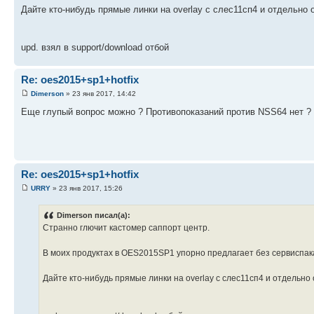
Дайте кто-нибудь прямые линки на overlay с слес11сп4 и отдельно 
upd. взял в support/download отбой
Re: oes2015+sp1+hotfix
Dimerson
» 23 янв 2017, 14:42
Еще глупый вопрос можно ? Противопоказаний против NSS64 нет ?
Re: oes2015+sp1+hotfix
URRY
» 23 янв 2017, 15:26
Dimerson писал(а):
Странно глючит кастомер саппорт центр.
В моих продуктах в OES2015SP1 упорно предлагает без сервиспака
Дайте кто-нибудь прямые линки на overlay с слес11сп4 и отдельно