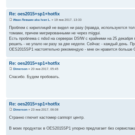
Re: oes2015+sp1+hotfix
Иван Левшин aka Ivan L.
» 19 янв 2017, 13:33
Проблем с кириллицей не видел ни разу (правда, используются тол
томами, причем мигрированными не через miggui.
Есть проблема с ndsd на серверах DSfW с крайними на 25 декабря 
решить - не упало ни разу за две недели. Сейчас - каждый день. П
OES2015SP1 настоятельно рекомендую - мне он нравится больше
Re: oes2015+sp1+hotfix
Dimerson
» 20 янв 2017, 05:45
Спасибо. Будем пробовать.
Re: oes2015+sp1+hotfix
Dimerson
» 23 янв 2017, 06:08
Странно глючит кастомер саппорт центр.
В моих продуктах в OES2015SP1 упорно предлагает без сервиспака