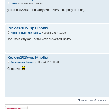
URRY
» 27 янв 2017, 16:25
у нас oes2015sp1 правда без DsfW , ни разу не падал.
Re: oes2015+sp1+hotfix
Иван Левшин aka Ivan L.
» 30 янв 2017, 10:18
Только в случае, если используется DSfW.
Re: oes2015+sp1+hotfix
Константин Ошмян
» 30 янв 2017, 11:28
Спасибо!
Показать сообщения за:
Ответить